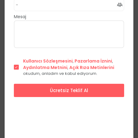
,
Merkez
Sivas
0.0
(0 Yorum)
Mesaj
Fiyat Teklifi Al
Hemen Ara
Şehir
Kullanıcı Sözleşmesini
Pazarlama İznini
,
,
merkezinde
Aydınlatma Metnini
Açık Rıza Metinlerini
,
okudum, anladım ve kabul ediyorum.
Ücretsiz Teklif Al
Başlangıç Fiyatları
Hafta içi
Hafta sonu
Yemekli
***,**
₺
***,**
₺
kişi başı