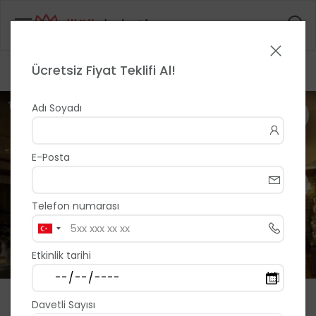
Ücretsiz Fiyat Teklifi Al!
Anasayfa
>
>
Eretna Hotel
1 / 16
Adı Soyadı
E-Posta
Telefon numarası
Etkinlik tarihi
Eretna Hotel
Davetli Sayısı