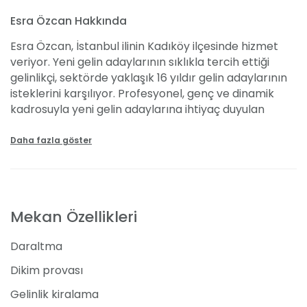
Esra Özcan Hakkında
Esra Özcan, İstanbul ilinin Kadıköy ilçesinde hizmet
veriyor. Yeni gelin adaylarının sıklıkla tercih ettiği
gelinlikçi, sektörde yaklaşık 16 yıldır gelin adaylarının
isteklerini karşılıyor. Profesyonel, genç ve dinamik
kadrosuyla yeni gelin adaylarına ihtiyaç duyulan
desteği veren gelinlikçi, evliliğin tüm sürecinde gelin
adaylarının yanında oluyor. Esra Özcan gelinlik
Daha fazla göster
fiyatları ortalama 3000 TL'den başlıyor.
Sunduğu Hizmetler
Mekan Özellikleri
Esra Özcan, özenle sunduğu hizmetlerle de gelin
adaylarının yüzündeki gülümsemeyi eksik etmiyor.
Daraltma
Hazır kalıp birçok gelinlik modeline sahip
mağazasında kişiye uygun gelinlik dikim işlemleri de
Dikim provası
uygulanıyor. Gelinliğin yanı sıra özel gün kıyafetleri ve
Gelinlik kiralama
aksesuar gibi hizmetlerle de gelin adayının her