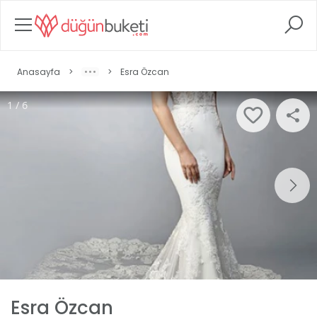
Anasayfa
>
>
Esra Özcan
1 / 6
Esra Özcan