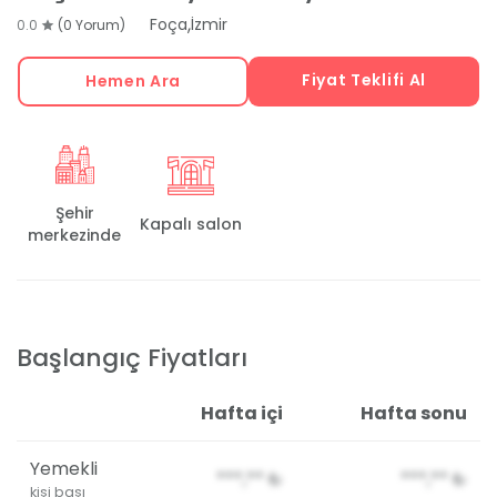
,
Foça
İzmir
0.0
(0 Yorum)
Fiyat Teklifi Al
Hemen Ara
Şehir
Kapalı salon
merkezinde
Başlangıç Fiyatları
Hafta içi
Hafta sonu
Yemekli
***,**
₺
***,**
₺
kişi başı