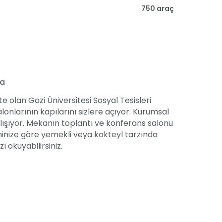
750 araç
da
olan Gazi Üniversitesi Sosyal Tesisleri
alonlarının kapılarını sizlere açıyor. Kurumsal
çalışıyor. Mekanın toplantı ve konferans salonu
cihinize göre yemekli veya kokteyl tarzında
ı okuyabilirsiniz.
 Sosyal Tesisleri sahip olduğu yemyeşil
k yapıyor. Konumunda ötürü ulaşımda kolaylık
h bir ortam imkanı oluşturuyor. Şehir manzarası