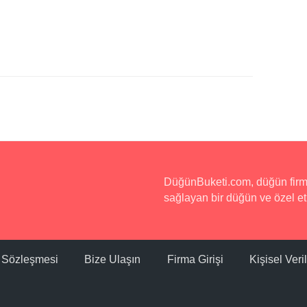
DüğünBuketi.com, düğün firmala
sağlayan bir düğün ve özel etk
ı Sözleşmesi
Bize Ulaşın
Firma Girişi
Kişisel Ver