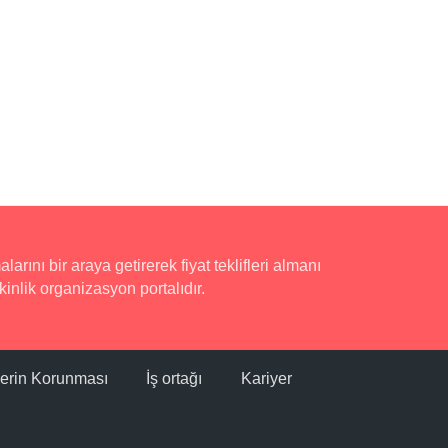
rını bir araya getirerek fiyat teklifleri almanı
inlik organizasyon portalıdır.
ilerin Korunması
İş ortağı
Kariyer