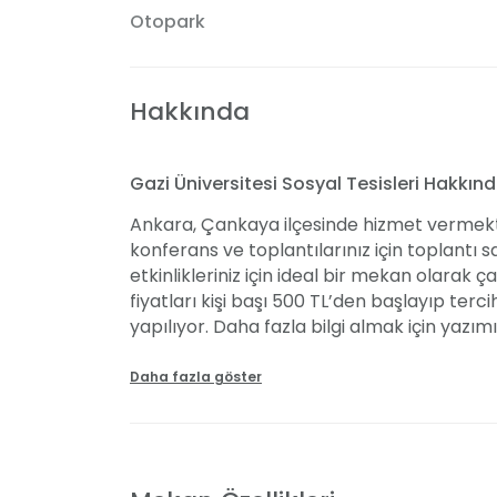
Otopark
Hakkında
Gazi Üniversitesi Sosyal Tesisleri Hakkın
Ankara, Çankaya ilçesinde hizmet vermekte 
konferans ve toplantılarınız için toplantı s
etkinlikleriniz için ideal bir mekan olarak 
fiyatları kişi başı 500 TL’den başlayıp ter
yapılıyor. Daha fazla bilgi almak için yazımız
Daha fazla göster
Mekanın Özellikleri
Şehir merkezinde bulunan Gazi Üniversitesi
bahçesiyle adeta bir kır havasına sahipli
sağlıyor. Kolonsuz ve geniş salonu ile fera