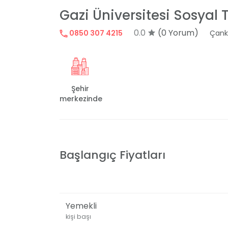
Gazi Üniversitesi Sosyal T
0.0
(0 Yorum)
0850 307 4215
Çank
Şehir
merkezinde
Başlangıç Fiyatları
Yemekli
kişi başı