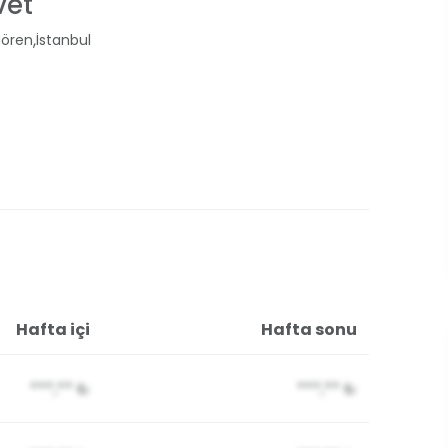
vet
,
ören
İstanbul
Hafta içi
Hafta sonu
***,**
₺
***,**
₺