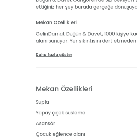
ettiğiniz her şey burada gerçeğe dönüşüyor. 
Mekan Özellikleri
GelinDamat Düğün & Davet, 1000 kişiye kad
alanı sunuyor. Yer sıkıntısını dert etmeden
verebiliyorsunuz. Mekanın dekorasyonunda i
Yuvarlak masalara yerleştirilen büyük çiç
Daha fazla göster
gösterişli bir hava katıyor.
Masa düzeni davetli sayısına göre yapılıyo
odası geliyor. Bu alanda çocuklarınızı eğl
Mekan Özellikleri
odası, sanatçı kulisi ve bebekli misafirlerin
alıyor. Mekanın renkli ışıklandırması da dik
Supla
Yapay çiçek süsleme
GelinDamat Düğün & Davet Düğün Fiyatla
Asansör
Kapalı salonuyla hizmet veren mekanın düğün
ise 500 TL’den başlıyor. Düğün organizasyo
Çocuk eğlence alanı