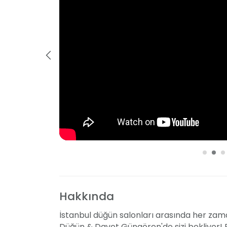
Hakkında
İstanbul düğün salonları arasında her za
Düğün & Davet Güngören'de sizi bekliyor! 