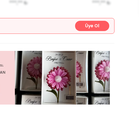
***,**
₺
***,**
₺
Üye Ol