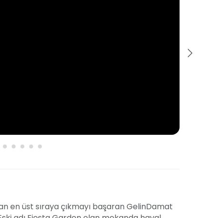
man en üst sıraya çıkmayı başaran GelinDamat
Eski adı Fiesta Garden olan mekanda hayal