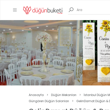
Anasayfa
>
Düğün Mekanları
>
İstanbul Düğün M
Güngören Düğün Salonları
>
GelinDamat Düğün & 