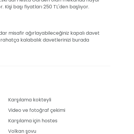
Kişi başı fiyatları 250 TL'den başlıyor.
ar misafir ağırlayabileceğiniz kapalı davet
 rahatça kalabalık davetlerinizi burada
lk göze çarpan altın sarısı duvarlar oluyor.
ek aranjmanları ve şamdanlar da salona
r. Mekanın diğer artıları arasında çocuk oyun
endiren bir palyaço da bulunuyor. Gelin damat
iz için bir de ayrı oda mekanın içerisinde yer
kat çekiyor.
Karşılama kokteyli
Video ve fotoğraf çekimi
rı
Karşılama için hostes
 fiyatları hafta içi kişi başı 250 TL hafta sonu
nunda ihtiyacınız olan her şeyi kendi
Volkan şovu