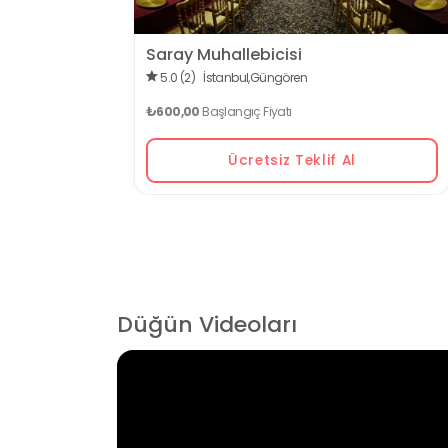
Saray Muhallebicisi
5.0 (2)
İstanbul,
Güngören
₺600,00
Başlangıç Fiyatı
Ücretsiz Teklif Al
Düğün Videoları