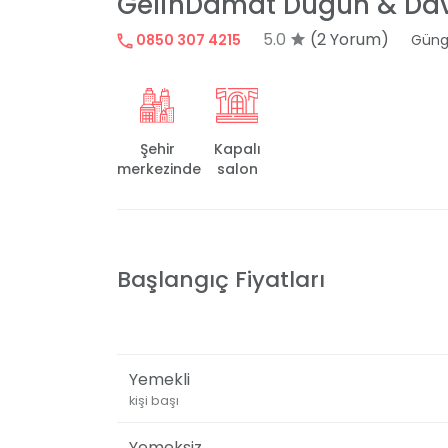
GelinDamat Düğün & Da
5.0
(2 Yorum)
0850 307 4215
Güng
Şehir
Kapalı
merkezinde
salon
Başlangıç Fiyatları
Yemekli
kişi başı
Yemeksiz