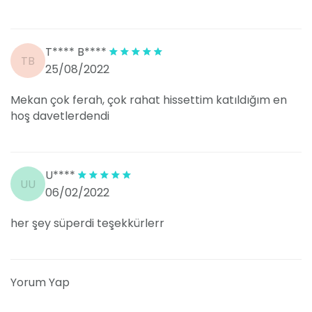
T**** B****
TB
25/08/2022
Mekan çok ferah, çok rahat hissettim katıldığım en
hoş davetlerdendi
U****
UU
06/02/2022
her şey süperdi teşekkürlerr
Yorum Yap