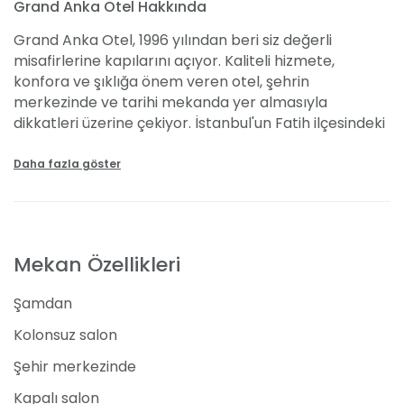
Grand Anka Otel Hakkında
Grand Anka Otel, 1996 yılından beri siz değerli
misafirlerine kapılarını açıyor. Kaliteli hizmete,
konfora ve şıklığa önem veren otel, şehrin
merkezinde ve tarihi mekanda yer almasıyla
dikkatleri üzerine çekiyor. İstanbul'un Fatih ilçesindeki
otel, sahip olduğu tecrübeyle sizlerin nişan ve söz
gecenizin kusursuz olması için çaba gösteriyor.
Daha fazla göster
Özenle hazırlanan nişan ve söz davetlerinin kişi başı
fiyatları 800 TL’den başlıyor. Detaylı bilgi almak için
"Ücretsiz Teklif Al" formumuzu doldurabilirsiniz.
Mekan Özellikleri
Mekanın Özellikleri
Şamdan
Turistik ve tarihi mekanlara olan konumuyla ilgi çeken
otel, nişan ve söz organizasyonları için konferans ve
Kolonsuz salon
davet alanına sahip. Geniş alana sahip olmasıyla
Şehir merkezinde
birlikte sizlerin eğlenmesi ve eşsiz bir deneyim elde
etmesi için özenle çalışıyor. Kapalı davet alanına
Kapalı salon