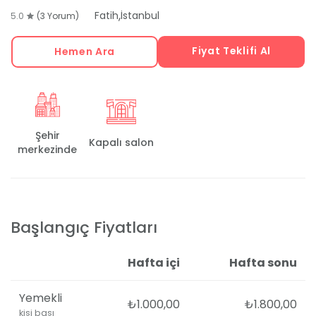
,
Fatih
İstanbul
5.0
(3 Yorum)
Fiyat Teklifi Al
Hemen Ara
Şehir
Kapalı salon
merkezinde
Başlangıç Fiyatları
Hafta içi
Hafta sonu
Yemekli
₺1.000,00
₺1.800,00
kişi başı