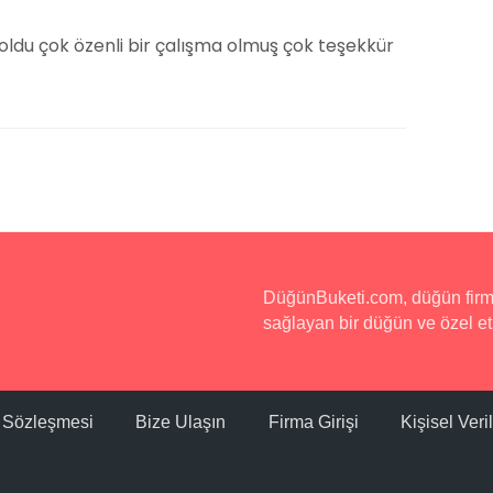
ldu çok özenli bir çalışma olmuş çok teşekkür
DüğünBuketi.com, düğün firmala
sağlayan bir düğün ve özel etk
ı Sözleşmesi
Bize Ulaşın
Firma Girişi
Kişisel Ver