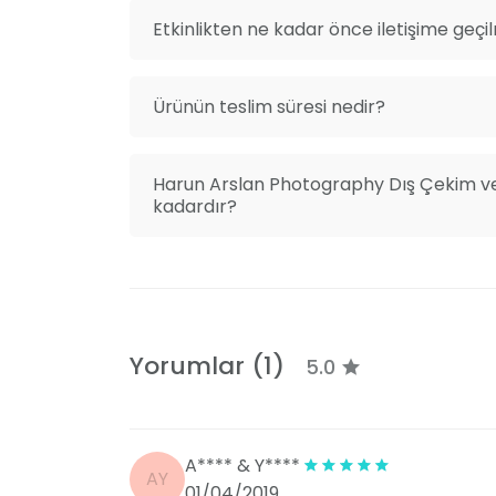
Etkinlikten ne kadar önce iletişime geçi
Ürünün teslim süresi nedir?
Harun Arslan Photography Dış Çekim ve 
kadardır?
Yorumlar (1)
5.0
A**** & Y****
AY
01/04/2019