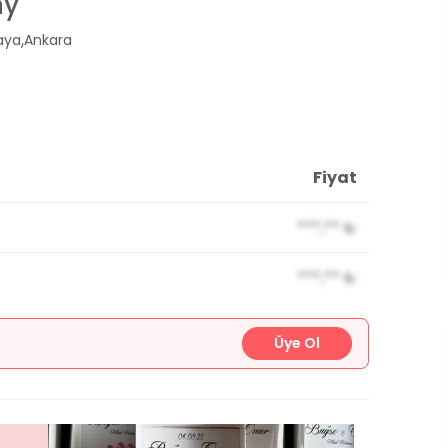
hy
,
aya
Ankara
Fiyat
***,**
₺
***,**
₺
Üye Ol