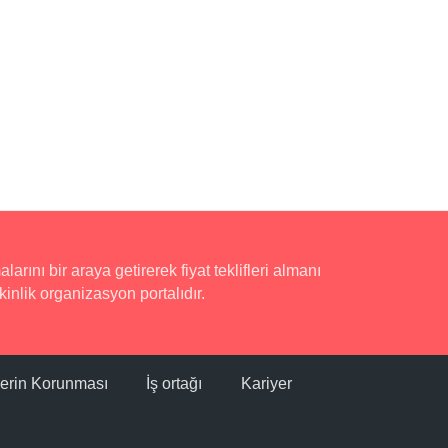
rını bir araya getirerek fiyat teklifleri almanı
inlik organizasyon portalıdır.
ilerin Korunması
İş ortağı
Kariyer