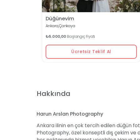
Düğünevim
Ankara,
Çankaya
₺5.000,00
Başlangıç Fiyatı
Ücretsiz Teklif Al
Hakkında
Harun Arslan Photography
Ankara ilinin en çok tercih edilen düğün fo
Photography, özel konseptli dış çekim ve d
her noktasında hizmet verebilen Harun Arsl