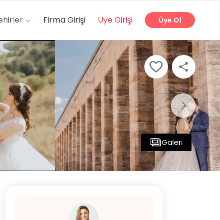
ehirler
Firma Girişi
Üye Girişi
Üye Ol
Galeri