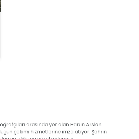
toğrafçıları arasında yer alan Harun Arslan
üğün çekimi hizmetlerine imza atıyor. Şehrin
an ve ekibi en güzel anlarınızı