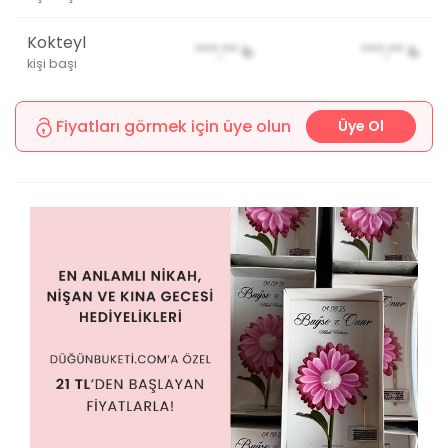
Kokteyl
***,**
₺
***,**
₺
kişi başı
Fiyatları görmek için üye olun
Üye Ol