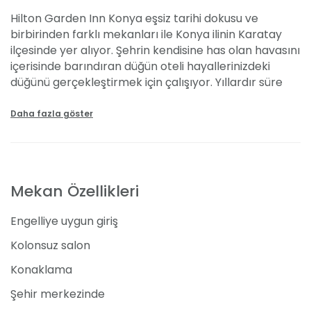
Hilton Garden Inn Konya eşsiz tarihi dokusu ve
birbirinden farklı mekanları ile Konya ilinin Karatay
ilçesinde yer alıyor. Şehrin kendisine has olan havasını
içerisinde barındıran düğün oteli hayallerinizdeki
düğünü gerçekleştirmek için çalışıyor. Yıllardır süre
gelen engin tecrübeleri ile siz hayallerinizi
anlatıyorsunuz gerçekleştirmesi onlara kalıyor.
Daha fazla göster
Otelde düğün fiyatları kişi başı 50 TL’den başlıyor.
Mekan Özellikleri ve Kapasitesi
Mekan Özellikleri
Hilton Garden Inn Konya otelde düğün için yapılan en
iyi tercih oluyor. Özellikle 300 kişi kapasiteli kapalı
Engelliye uygun giriş
alanı ile sizlerin istediğiniz düğüne sahip olmanızı
sağlıyor. Kolonsuz salon olması ve yüksek tavanı ile
Kolonsuz salon
dikkat çeken salon şehrin merkezinde doğa
Konaklama
manzarası ile büyülüyor. Aynı zamda yemekli düğün
seçeneği bulunuyor. Tercihinize göre kokteyl fırsatı
Şehir merkezinde
sağlayabiliyor. Tüm misafirlerinizin konforunu