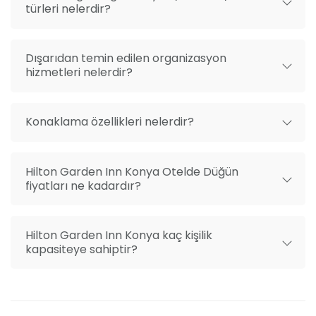
türleri nelerdir?
Konya havalimanına 15 dakikalık mesafede yer alıyor
ve Mevlana Kültür Merkezinin hemen yanına
bulunuyor. Aziziye Mahallesi, Kışlaönü Sokak No: 4
Dışarıdan temin edilen organizasyon
42020 Karatay/Konya
hizmetleri nelerdir?
Konaklama özellikleri nelerdir?
Hilton Garden Inn Konya Otelde Düğün
fiyatları ne kadardır?
Hilton Garden Inn Konya kaç kişilik
kapasiteye sahiptir?