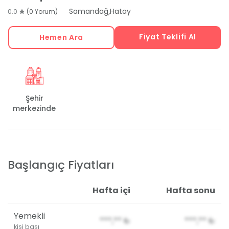
,
Samandağ
Hatay
0.0
(0 Yorum)
Fiyat Teklifi Al
Hemen Ara
Şehir
merkezinde
Başlangıç Fiyatları
Hafta içi
Hafta sonu
Yemekli
***,**
₺
***,**
₺
kişi başı