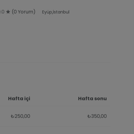
0.0
(0 Yorum)
,
Eyüp
İstanbul
Hafta içi
Hafta sonu
₺250,00
₺350,00