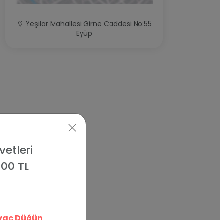
Yeşilar Mahallesi Girne Caddesi No:55
Eyüp
etleri
000 TL
ivaç Düğün