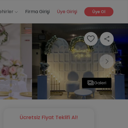
ehirler
Firma Girişi
Üye Girişi
Üye Ol
Galeri
Ücretsiz Fiyat Teklifi Al!