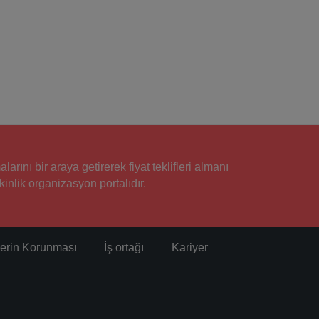
rını bir araya getirerek fiyat teklifleri almanı
inlik organizasyon portalıdır.
ilerin Korunması
İş ortağı
Kariyer