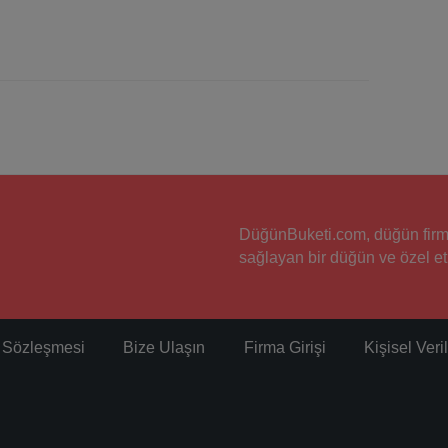
DüğünBuketi.com, düğün firmala
sağlayan bir düğün ve özel etk
ı Sözleşmesi
Bize Ulaşın
Firma Girişi
Kişisel Ver