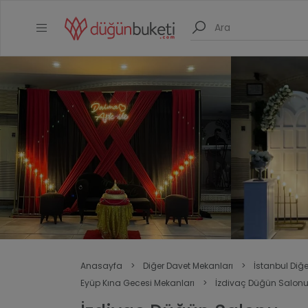
Anasayfa
>
Diğer Davet Mekanları
>
İstanbul Diğ
Eyüp Kına Gecesi Mekanları
>
İzdivaç Düğün Salon