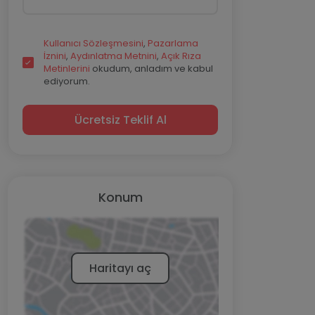
Kullanıcı Sözleşmesini
,
Pazarlama
İznini
,
Aydınlatma Metnini
,
Açık Rıza
Metinlerini
okudum, anladım ve kabul
ediyorum.
Ücretsiz Teklif Al
Konum
Haritayı aç