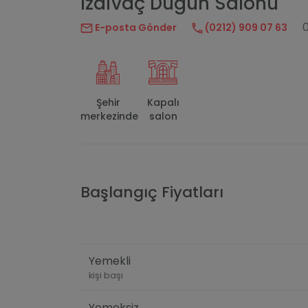
İzdivaç Düğün Salonu
E-posta Gönder
(0212) 909 07 63
Şehir
Kapalı
merkezinde
salon
Başlangıç Fiyatları
Yemekli
kişi başı
Yemeksiz