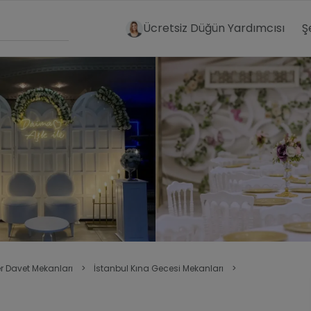
Ücretsiz Düğün Yardımcısı
Ş
er Davet Mekanları
>
İstanbul Kına Gecesi Mekanları
>
u