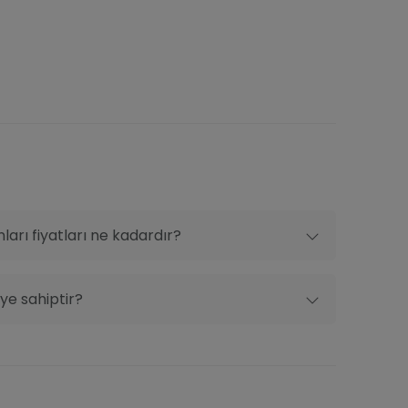
rıca barkovizyon sistemi kına gecesi anılarının
çelerinden biri olan Eyüp’te yer alıyor. Şehir
nadolu hem de Avrupa Yakası’ndan kolay
şıma ve özel araçla ulaşımı kolaylaştırarak
esi şöyle;
- İstanbul.
arı fiyatları ne kadardır?
ye sahiptir?