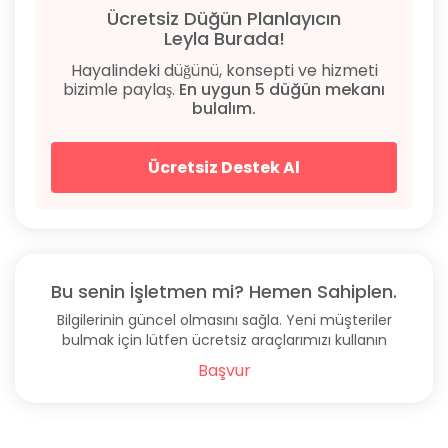
Misafirlerinizle birlikte eğlenceli ve unutulmaz bir
Ücretsiz Düğün Planlayıcın
gece geçirmek için gerekli her türlü altyapı burada
Leyla Burada!
mevcuttur.
Hayalindeki düğünü, konsepti ve hizmeti
bizimle paylaş.
En uygun 5 düğün mekanı
Mekanın Avantajları
bulalım.
Ferah ve geniş salonu, uygun fiyatları ve yüksek
hizmet kalitesi ile Kallavi Beyoğlu, özel günleriniz için
Ücretsiz Destek Al
tercih edebileceğiniz en iyi mekanlardan biridir.
Ayrıca, ulaşım kolaylığı ve merkezi konumu sayesinde
davetlileriniz için de rahatlıkla ulaşılabilir bir
seçenektir.
Bu senin İşletmen mi? Hemen Sahiplen.
Bilgilerinin güncel olmasını sağla. Yeni müşteriler
bulmak için lütfen ücretsiz araçlarımızı kullanın
Başvur