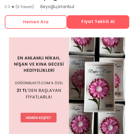
,
Beyoğlu
İstanbul
0.0
(0 Yorum)
Fiyat Teklifi Al
Hemen Ara