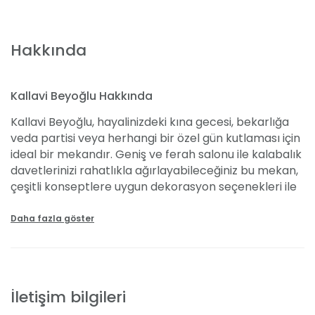
Hakkında
Kallavi Beyoğlu Hakkında
Kallavi Beyoğlu, hayalinizdeki kına gecesi, bekarlığa
veda partisi veya herhangi bir özel gün kutlaması için
ideal bir mekandır. Geniş ve ferah salonu ile kalabalık
davetlerinizi rahatlıkla ağırlayabileceğiniz bu mekan,
çeşitli konseptlere uygun dekorasyon seçenekleri ile
her türlü organizasyona ev sahipliği yapabilir. İster
yemekli ister yemeksiz etkinlikler düzenleyebilir,
Daha fazla göster
mekanın tecrübeli organizatörlerinden destek alabilir
veya kendi ekibinizi getirebilirsiniz. Müzik için mekanın
anlaşmalı sanatçılarından yararlanabilir ya da kendi
tercihinize göre bir sanatçı davet edebilirsiniz. Kallavi
İletişim bilgileri
Beyoğlu'nun ferah ve şık salonunda sevdiklerinizle