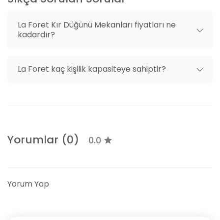
Etkinlik sorumlusu
Düğün pastası
La Foret Kır Düğünü Mekanları fiyatları ne
kadardır?
Sahne sistemleri, ses ve ışık
Yemek servisi
La Foret kaç kişilik kapasiteye sahiptir?
Alkol servisi
Mekan dışı organizasyon getirme
After party alanı
Yorumlar (0)
0.0
Yorum Yap