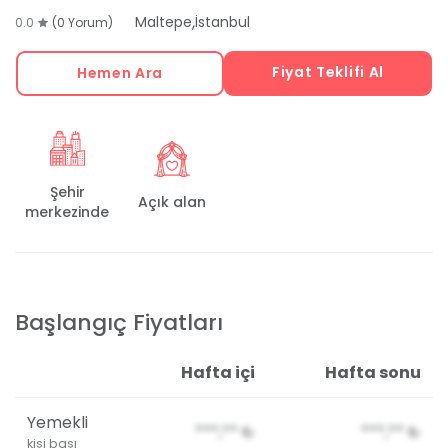
,
Maltepe
İstanbul
0.0
(0 Yorum)
Fiyat Teklifi Al
Hemen Ara
Şehir
Açık alan
merkezinde
Başlangıç Fiyatları
Hafta içi
Hafta sonu
Yemekli
***,**
₺
***,**
₺
kişi başı