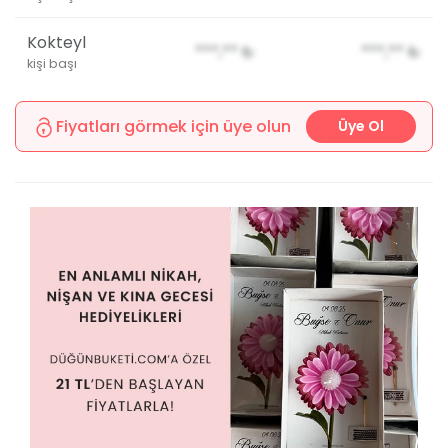
Kokteyl
***,**
₺
***,**
₺
kişi başı
Fiyatları görmek için üye olun
Üye Ol