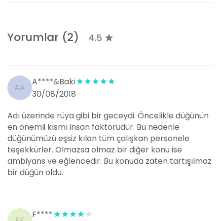
📌
Konum Kolaylığı:
Navigasyon uygulamalarına
“Mavi Rüya Balo &
Davet Salonu”
yazmanız yeterlidir. Harita üzerinde
Yorumlar (2)
4.5
kolayca işaretlenmiş olup, davetlilerinizin
kaybolmadan salona gelmesini sağlar.
Davet Alanları ve Dekorasyon
A****&Baki
AA
30/08/2018
🎉
Mekanımız ve Davet Alanlarımız
Adı üzerinde rüya gibi bir geceydi. Öncelikle düğünün
Mavi Rüya Balo & Davet Salonu
, farklı ihtiyaçlara
en önemli kısmı insan faktörüdür. Bu nedenle
hitap edebilecek şekilde tasarlanmış
birden fazla
düğünümüzü eşsiz kılan tüm çalışkan personele
davet alanına
sahiptir.
teşekkürler. Olmazsa olmaz bir diğer konu ise
ambiyans ve eğlencedir. Bu konuda zaten tartışılmaz
👑
Ana Salon:
Yüksek tavanlı, geniş pist alanına
bir düğün oldu.
sahip, ferah ve şık bir atmosfere sahip ana
salonumuz düğün, nişan ve büyük organizasyonlar
için idealdir.
F****
FF