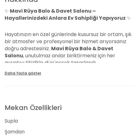
✨
Mavi Rüya Balo & Davet Salonu –
Hayallerinizdeki Anlara Ev Sahipliği Yapıyoruz
✨
Hayatınızın en özel günlerinde kusursuz bir ortam, şık
bir atmosfer ve profesyonel bir hizmet arıyorsanız
doğru adrestesiniz.
Mavi Rüya Balo & Davet
Salonu
, unutulmaz anılar biriktirmeniz için her
ayrıntıyı titizlikle düşünerek tasarlandı.
Daha fazla göster
🌸
Şık ve Göz Alıcı Mekân
Modern mimarisi, zarif dekorasyonu ve ferah salon
yapısıyla konuklarınıza görsel bir şölen sunuyoruz.
Hem geleneksel hem de modern tarzda konseptlerle
Mekan Özellikleri
süslenen salonumuz, davetlerinize eşsiz bir ambiyans
katıyor.
Supla
🍽️
Lezzet Dolu Menü Seçenekleri
Şamdan
Usta şeflerimiz tarafından özenle hazırlanan