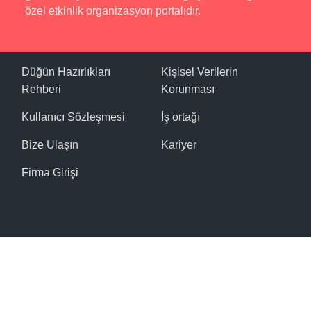
kalıyor.
özel etkinlik organizasyon portalıdır.
👰🤵
Özel Gün Organizasyonları
Düğün & Nişan Törenleri
Düğün Hazırlıkları
Kişisel Verilerin
Rehberi
Korunması
Kına & Bekârlığa Veda Geceleri
Kullanıcı Sözleşmesi
İş ortağı
Sünnet Düğünleri
Bize Ulaşın
Kariyer
Firma Girişi
Mezuniyet Baloları & Kutlamalar
Doğum Günü ve Özel Parti Organizasyonları
Kurumsal Toplantı, Seminer ve Lansmanlar
🎶
Eğlence & Sahne Hizmetleri