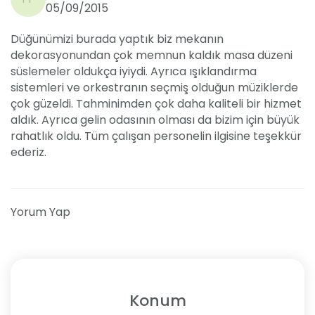
05/09/2015
Düğünümizi burada yaptık biz mekanın
✨
Dekorasyon & Süslemeler
dekorasyonundan çok memnun kaldık masa düzeni
Mekanımızda dekorasyon ve süslemeler tamamen
süslemeler oldukça iyiydi. Ayrıca ışıklandırma
konseptinize ve zevkinize uygun olarak
sistemleri ve orkestranın seçmiş olduğun müziklerde
düzenlenir:
çok güzeldi. Tahminimden çok daha kaliteli bir hizmet
aldık. Ayrıca gelin odasının olması da bizim için büyük
rahatlık oldu. Tüm çalışan personelin ilgisine teşekkür
🌹
Gelin Yolu & Nikâh Masası
: Çiçek
ederiz.
aranjmanları, ışıklandırmalar ve şık tasarımlar ile
hayallerinizdeki yürüyüş yolunu hazırlıyoruz.
🎀
Masa & Sandalye Süslemeleri
: Farklı
Yorum Yap
renklerde masa örtüleri, runner’lar, sandalye
giydirme ve fiyonk seçenekleriyle kişiye özel
tasarımlar sunuyoruz.
💡
Işıklandırma
: LED ve spot ışıklarla sahne ve
Konum
pist alanı büyüleyici bir görünüme kavuşturulur.