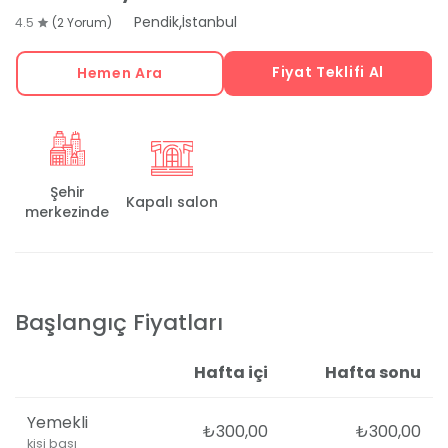
,
Pendik
İstanbul
4.5
(2 Yorum)
Fiyat Teklifi Al
Hemen Ara
Şehir
Kapalı salon
merkezinde
Başlangıç Fiyatları
Hafta içi
Hafta sonu
Yemekli
₺300,00
₺300,00
kişi başı