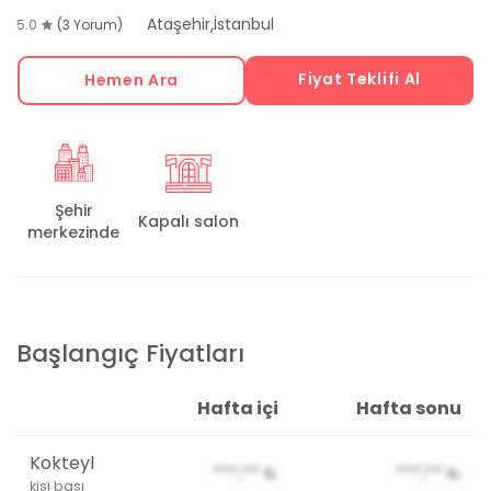
,
Ataşehir
İstanbul
5.0
(3 Yorum)
Fiyat Teklifi Al
Hemen Ara
Şehir
Kapalı salon
merkezinde
Başlangıç Fiyatları
Hafta içi
Hafta sonu
Kokteyl
***,**
₺
***,**
₺
kişi başı