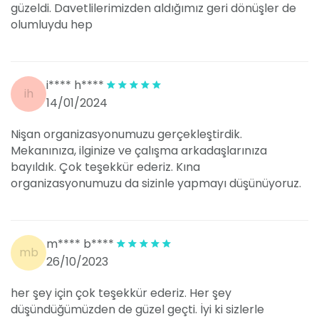
profesyonel ekibi ve geniş hizmet yelpazesi ile nişan
güzeldi. Davetlilerimizden aldığımız geri dönüşler de
ve söz törenlerinizde mükemmel bir deneyim
olumluydu hep
sunmayı vaad ediyor. Eğer siz de özel gününüzü en iyi
şekilde geçirmek istiyorsanız, Moon Event Davet’in
sunduğu olanakları değerlendirmeniz harika bir
seçenek olacaktır.
i**** h****
ih
14/01/2024
Nişan organizasyonumuzu gerçekleştirdik.
Mekanınıza, ilginize ve çalışma arkadaşlarınıza
bayıldık. Çok teşekkür ederiz. Kına
organizasyonumuzu da sizinle yapmayı düşünüyoruz.
m**** b****
mb
26/10/2023
her şey için çok teşekkür ederiz. Her şey
düşündüğümüzden de güzel geçti. İyi ki sizlerle