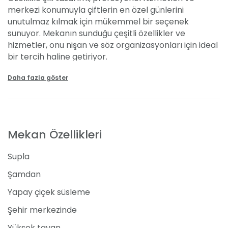
merkezi konumuyla çiftlerin en özel günlerini
unutulmaz kılmak için mükemmel bir seçenek
sunuyor. Mekanın sunduğu çeşitli özellikler ve
hizmetler, onu nişan ve söz organizasyonları için ideal
bir tercih haline getiriyor.
Daha fazla göster
Mekan Özellikleri
Moon Event Davet modern ve zarif bir tasarıma
sahip olup, geniş davet alanlarıyla her türlü
organizasyona ev sahipliği yapabiliyor. İç mekan şık
Mekan Özellikleri
dekorasyonuyla dikkat çekerken ferah bir atmosfer
sunuyor. Mekan, hem açık hem de kapalı alan
Supla
seçenekleriyle misafirlerine esneklik sağlıyor.
Maksimum 120 kişiye kadar misafir ağırlayabilen
Şamdan
kapasitesiyle, hem samimi hem de geniş katılımlı
Yapay çiçek süsleme
organizasyonlar için uygun bir alan sunuyor.
Şehir merkezinde
Moon Event Davet Ataşehir Nişan & Söz Fiyatları
Yüksek tavan