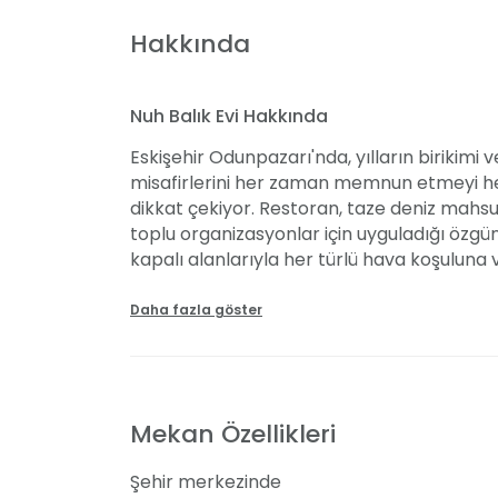
Hakkında
Nuh Balık Evi Hakkında
Eskişehir Odunpazarı'nda, yılların birikimi 
misafirlerini her zaman memnun etmeyi hed
dikkat çekiyor. Restoran, taze deniz mahsu
toplu organizasyonlar için uyguladığı özg
kapalı alanlarıyla her türlü hava koşuluna
konsept kutlamalara da olanak tanıyarak mis
gerçekleştirmelerine yardımcı oluyor.
Daha fazla göster
Lezzetli Deniz Ürünleri Menüsü
Günlük taze deniz mahsulleri ve alanında u
Mekan Özellikleri
Evi'nin menüsü, her damak zevkine hitap ed
olmak üzere, Türkiye’nin dört bir yanından
Şehir merkezinde
şenlendiriyor. Göz alıcı sunumlar ve sıcak 