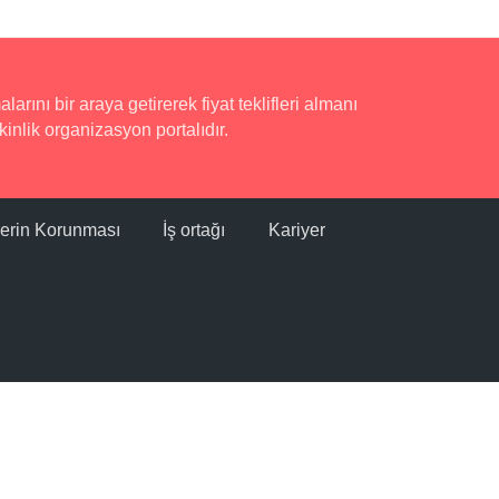
rını bir araya getirerek fiyat teklifleri almanı
inlik organizasyon portalıdır.
ilerin Korunması
İş ortağı
Kariyer