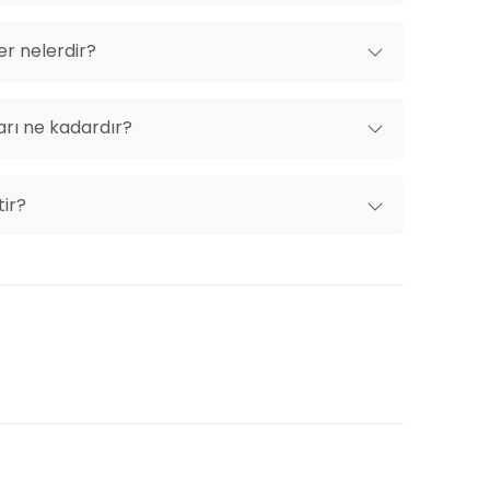
er nelerdir?
arı ne kadardır?
tir?