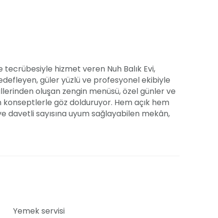
ve tecrübesiyle hizmet veren Nuh Balık Evi,
efleyen, güler yüzlü ve profesyonel ekibiyle
llerinden oluşan zengin menüsü, özel günler ve
ün konseptlerle göz dolduruyor. Hem açık hem
 ve davetli sayısına uyum sağlayabilen mekân,
afirlerinin hayallerindeki etkinliği
zman aşçıların elleriyle hazırlanan Nuh Balık
iyor. Ana menüsünde çeşitli balıklar başta
 ilham alınmış mezeler yemeklerinizi
Yemek servisi
servis ile yemekler, lezzet şölenine dönüşüyor.