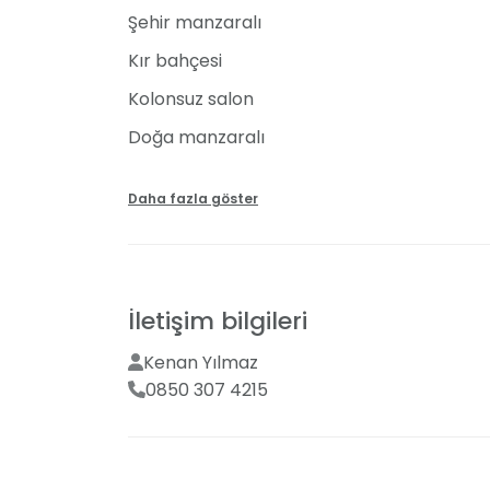
Şehir manzaralı
Özel Günler İçin Benzersiz Hizmet
Kır bahçesi
Nuh Balık Evi, düğün, nişan, kurumsal etkinli
Kolonsuz salon
etkinlikler için kusursuz bir mekân seçeneğ
organizasyonun sorunsuz bir şekilde gerçek
Doğa manzaralı
anlar yaratılmasına katkıda bulunuyor.
Yüksek tavan
Daha fazla göster
İletişim bilgileri
Kenan Yılmaz
0850 307 4215