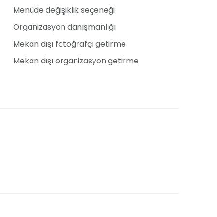
Menüde değişiklik seçeneği
Organizasyon danışmanlığı
kler ve doğum günleri gibi farklı türdeki özel
Mekan dışı fotoğrafçı getirme
i sunuyor. Restoranın deneyimli ekibi, her türlü
leşmesi için özenle çalışıyor ve unutulmaz
Mekan dışı organizasyon getirme