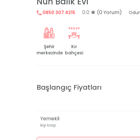
Nuh Balık Evi
0.0
(0 Yorum)
0850 307 4215
Odun
Şehir
Kır
merkezinde
bahçesi
Başlangıç Fiyatları
Yemekli
kişi başı