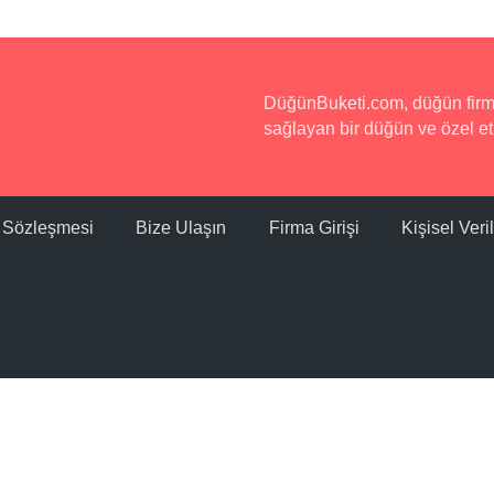
DüğünBuketi.com, düğün firmala
sağlayan bir düğün ve özel etk
ı Sözleşmesi
Bize Ulaşın
Firma Girişi
Kişisel Ver