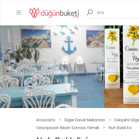
Anasayfa
>
Diğer Davet Mekanları
>
Eskişehir Diğ
Odunpazarı Nikah Sonrası Yemek
>
Nuh Balık Evi