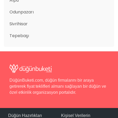
Alpu
Odunpazarı
Sivrihisar
Tepebaşı
DüğünBuketi.com, düğün firmalarını bir araya
getirerek fiyat teklifleri almanı sağlayan bir düğün ve
özel etkinlik organizasyon portalıdır.
Düğün Hazırlıkları
Kişisel Verilerin