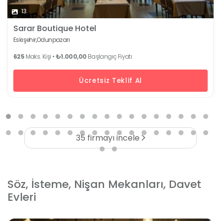
13
Sarar Boutique Hotel
Eskişehir,
Odunpazarı
625
Maks. Kişi •
₺1.000,00
Başlangıç Fiyatı
Ücretsiz Teklif Al
35 firmayı incele
Söz, İsteme, Nişan Mekanları, Davet
Evleri