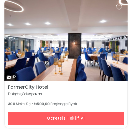
12
FormerCity Hotel
Eskişehir,
Odunpazarı
300
Maks. Kişi •
₺500,00
Başlangıç Fiyatı
Ücretsiz Teklif Al