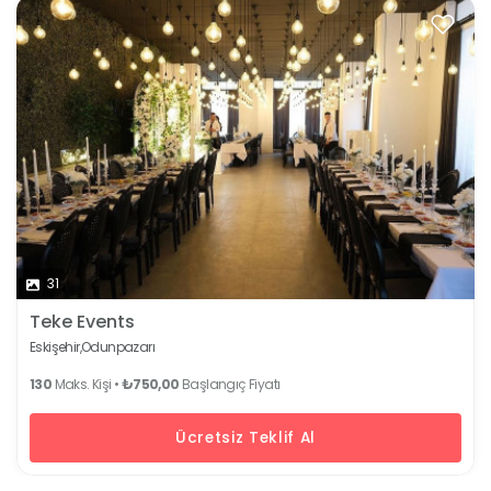
31
Teke Events
Eskişehir,
Odunpazarı
130
Maks. Kişi •
₺750,00
Başlangıç Fiyatı
Ücretsiz Teklif Al