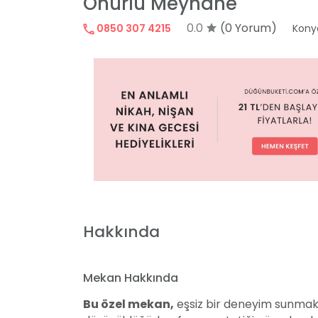
Onurlu Meyhane
0.0
(0 Yorum)
0850 307 4215
Konya
Hakkında
Mekan Hakkında
Bu özel mekan,
eşsiz bir deneyim sunmak 