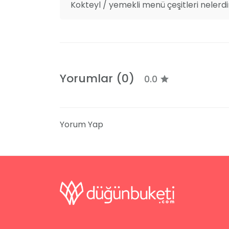
ekibimiz, etkinliğinizin sorunsuz bir şekilde 
Kokteyl / yemekli menü çeşitleri nelerdi
Özellikler ve Kapasiteler
Bu benzersiz mekan, farklı büyüklüklerdeki sa
kapasiteler sunmaktadır. Açık ve kapalı a
yüksek hızda internet erişimi gibi özellikler
Yorumlar (0)
0.0
mükemmel bir tercih olacaktır. Ayrıca, eng
erişebileceği bir mekandır.
Yorum Yap