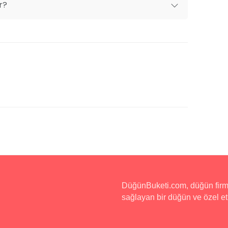
gerçekleşmesi için sizinle yakından çalışır.
r?
lonları ile her türlü etkinlik için uygun
lan seçenekleri, modern teknik donanımlar,
le donatılmış mekanımız, etkinlikleriniz için
elli dostu tasarımı ile herkesin rahatça
DüğünBuketi.com, düğün firmala
sağlayan bir düğün ve özel etk