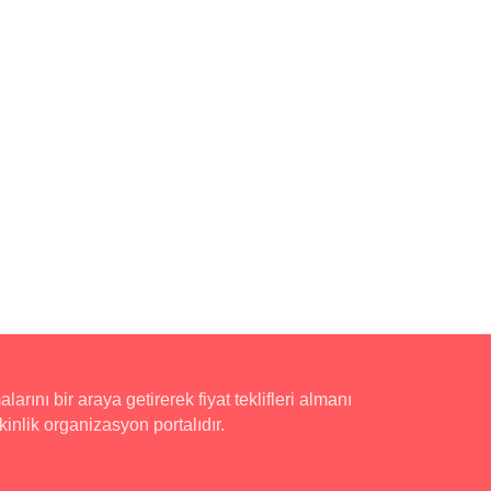
rını bir araya getirerek fiyat teklifleri almanı
inlik organizasyon portalıdır.