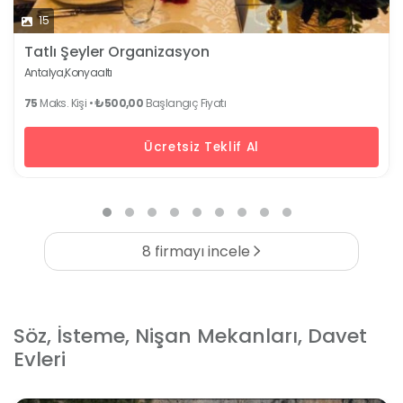
15
Tatlı Şeyler Organizasyon
Antalya,
Konyaaltı
75
Maks. Kişi •
₺500,00
Başlangıç Fiyatı
Ücretsiz Teklif Al
8 firmayı incele
Söz, İsteme, Nişan Mekanları, Davet
Evleri