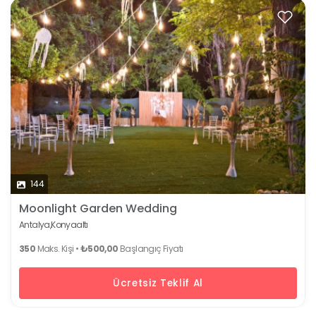
144
Moonlight Garden Wedding
Antalya,
Konyaaltı
350
Maks. Kişi •
₺500,00
Başlangıç Fiyatı
Ücretsiz Teklif Al