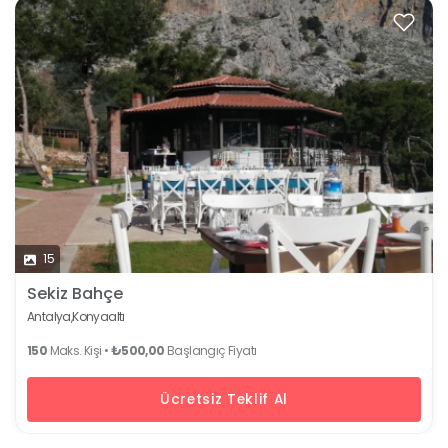
15
Sekiz Bahçe
Antalya,
Konyaaltı
150
Maks. Kişi •
₺500,00
Başlangıç Fiyatı
Ücretsiz Teklif Al