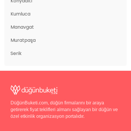
Konyaaltı
Kumluca
Manavgat
Muratpaşa
Serik
DüğünBuketi.com, düğün firmalarını bir araya
getirerek fiyat teklifleri almanı sağlayan bir düğün ve
özel etkinlik organizasyon portalıdır.