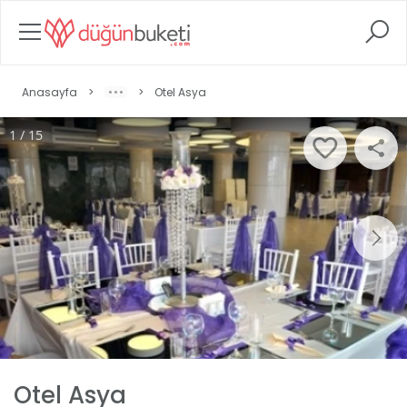
Anasayfa
>
>
Otel Asya
1 / 15
Otel Asya