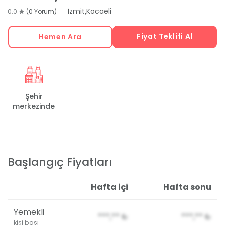
,
İzmit
Kocaeli
0.0
(0 Yorum)
Fiyat Teklifi Al
Hemen Ara
Şehir
merkezinde
Başlangıç Fiyatları
Hafta içi
Hafta sonu
Yemekli
***,**
₺
***,**
₺
kişi başı