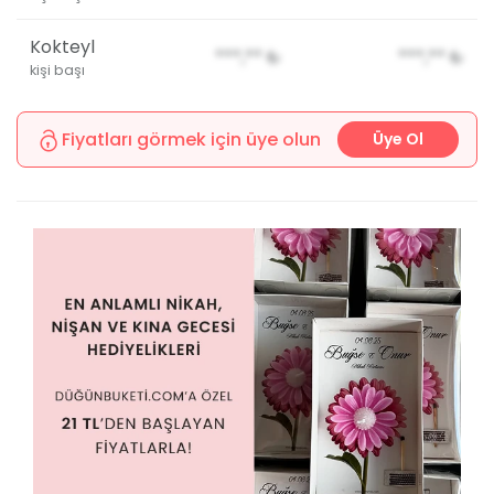
Kokteyl
***,**
₺
***,**
₺
kişi başı
Fiyatları görmek için üye olun
Üye Ol