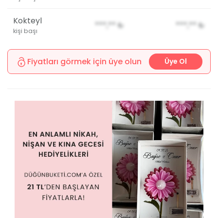
Kokteyl
***,**
₺
***,**
₺
kişi başı
Fiyatları görmek için üye olun
Üye Ol