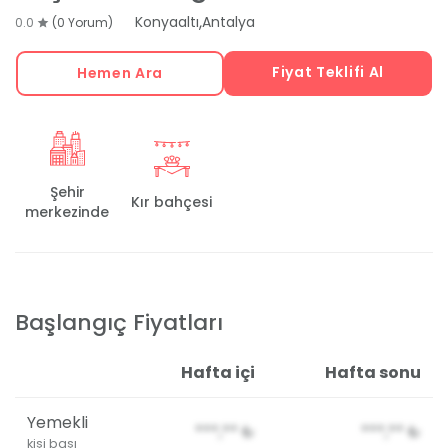
,
Konyaaltı
Antalya
0.0
(0 Yorum)
Fiyat Teklifi Al
Hemen Ara
Şehir
Kır bahçesi
merkezinde
Başlangıç Fiyatları
Hafta içi
Hafta sonu
Yemekli
***,**
₺
***,**
₺
kişi başı