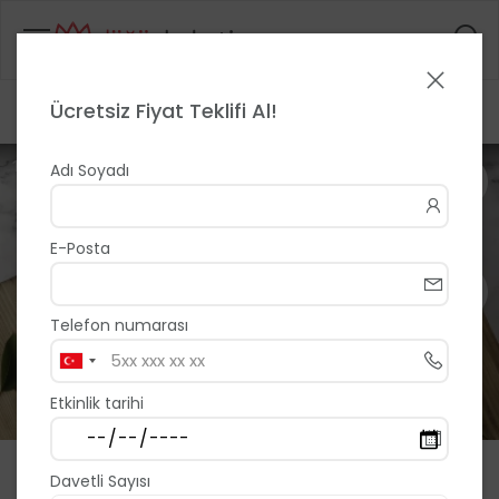
Ücretsiz Fiyat Teklifi Al!
Anasayfa
>
>
Polen Davetiye
1 / 8
Adı Soyadı
E-Posta
Telefon numarası
Etkinlik tarihi
Polen Davetiye
Davetli Sayısı