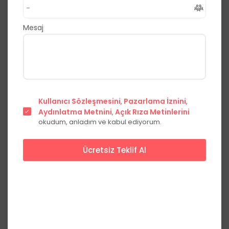
,
Buca
İzmir
0.0
(0 Yorum)
Mesaj
Fiyat Teklifi Al
Hemen Ara
Başlangıç Fiyatları
Kullanıcı Sözleşmesini
Pazarlama İznini
,
,
Aydınlatma Metnini
Açık Rıza Metinlerini
Fiyat
,
okudum, anladım ve kabul ediyorum.
Başlangıç Paketi
***,**
₺
Ücretsiz Teklif Al
Her Şey Dahil
***,**
₺
Fiyatları görmek için üye olun
Üye Ol