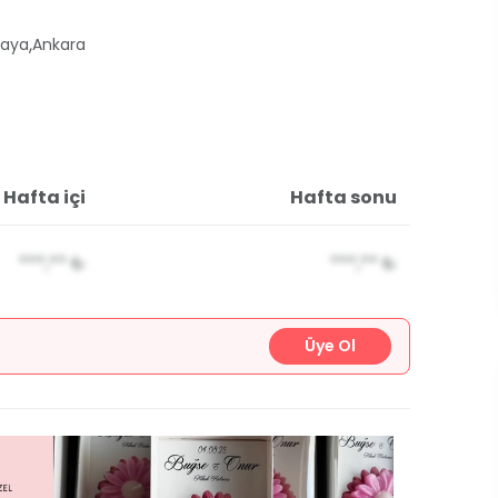
,
aya
Ankara
Hafta içi
Hafta sonu
***,**
₺
***,**
₺
Üye Ol