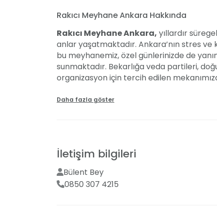
Rakıcı Meyhane Ankara Hakkında
Rakıcı Meyhane Ankara,
yıllardır sürege
anlar yaşatmaktadır. Ankara’nın stres ve 
bu meyhanemiz, özel günlerinizde de yanını
sunmaktadır. Bekarlığa veda partileri, doğ
organizasyon için tercih edilen mekanımızd
verilmektedir. Müzik, lezzet ve hizmet kali
amaçlamaktayız. Menü seçiminde usta şefler
Daha fazla göster
yemeklerimizle özel günlerinizi daha da öze
anılar biriktirmenizi sağlamak en büyük amacı
bizimle iletişime geçebilirsiniz.
İletişim bilgileri
Organizasyon ve Hizmetler
Bülent Bey
Rakıcı Meyhane, her türlü özel gün ve kutla
0850 307 4215
organizasyon ihtiyaçlarına yönelik sunduğ
Müzikten lezzete, her detayın kusursuz ol
hedefliyoruz.