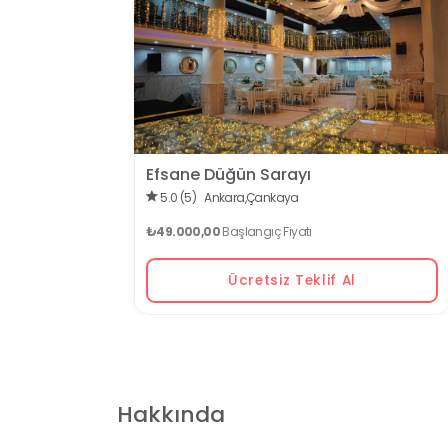
Efsane Düğün Sarayı
5.0 (5)
Ankara,
Çankaya
₺49.000,00
Başlangıç Fiyatı
Ücretsiz Teklif Al
Hakkında