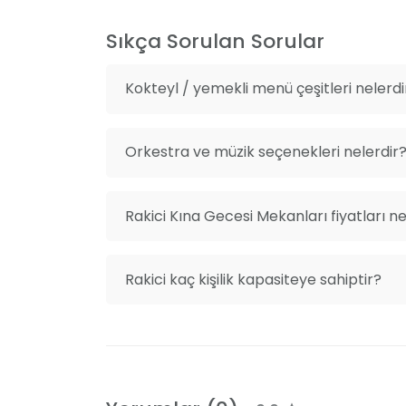
Menü Çeşitliliği ve Lezzet Kalitesi
Sıkça Sorulan Sorular
Menü seçeneklerimiz arasında mezeler, ara 
bulunmaktadır. Tercihinize göre özel men
Kokteyl / yemekli menü çeşitleri nelerdi
tadınıza ve göz zevkinize hitap eden bir 
Orkestra ve müzik seçenekleri nelerdir
Müzik ve Eğlence
Haftanın altı günü sunduğumuz canlı fasıl h
yer veriyor, unutulmaz bir eğlence atmosferi
Rakici Kına Gecesi Mekanları fiyatları n
keyfini çıkarabilirsiniz.
Rakici kaç kişilik kapasiteye sahiptir?