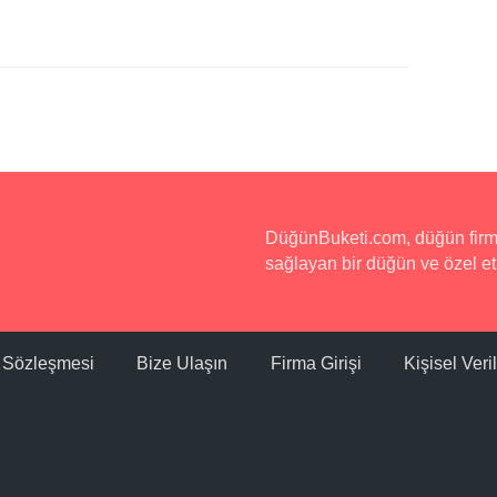
DüğünBuketi.com, düğün firmala
sağlayan bir düğün ve özel etk
ı Sözleşmesi
Bize Ulaşın
Firma Girişi
Kişisel Ver