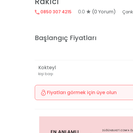
Rakici
0.0
(0 Yorum)
0850 307 4215
Çank
Başlangıç Fiyatları
Kokteyl
kişi başı
Fiyatları görmek için üye olun