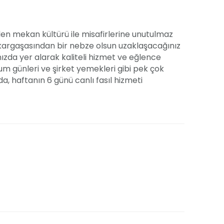
len mekan kültürü ile misafirlerine unutulmaz
kargaşasından bir nebze olsun uzaklaşacağınız
zda yer alarak kaliteli hizmet ve eğlence
um günleri ve şirket yemekleri gibi pek çok
a, haftanın 6 günü canlı fasıl hizmeti
tesi ile misafirlerimizi memnun etmeyi
imizin hazırladığı, görsel şölen sunan leziz
l kılmaktayız. Güler yüzlü hizmetimizle güzel
mızdır. Detaylı bilgi ve fiyat teklifi için
malarınıza ev sahipliği yapmaktadır. Farklı
umuz geniş hizmet yelpazemizle yanınızdayız.
duğu bir organizasyon deneyimi yaşatmayı