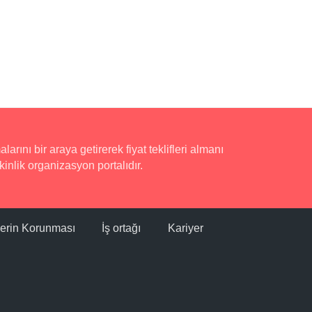
rını bir araya getirerek fiyat teklifleri almanı
inlik organizasyon portalıdır.
ilerin Korunması
İş ortağı
Kariyer