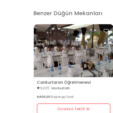
Benzer Düğün Mekanları
Cankurtaran Öğretmenevi
5.0 (7)
İstanbul,
Fatih
₺600,00
Başlangıç Fiyatı
Ücretsiz Teklif Al