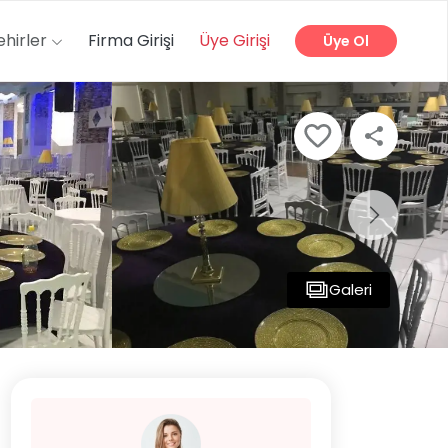
ehirler
Firma Girişi
Üye Girişi
Üye Ol
Galeri