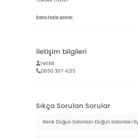
Kapalı salon
Daha fazla göster
Gelin - damat odası
Masa süsleme ve dekorasyon
Dj ve müzik grubu temini
İletişim bilgileri
Yetkili
0850 307 4215
Sıkça Sorulan Sorular
Renk Düğün Salonları Düğün Salonları fi