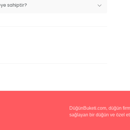
eye sahiptir?
DüğünBuketi.com, düğün firmala
sağlayan bir düğün ve özel etk