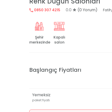
Renk Düğün Salonları
0.0
(0 Yorum)
0850 307 4215
Fatih
Şehir
Kapalı
merkezinde
salon
Başlangıç Fiyatları
Yemeksiz
paket fiyatı