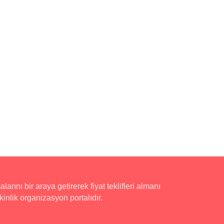
rını bir araya getirerek fiyat teklifleri almanı
inlik organizasyon portalıdır.