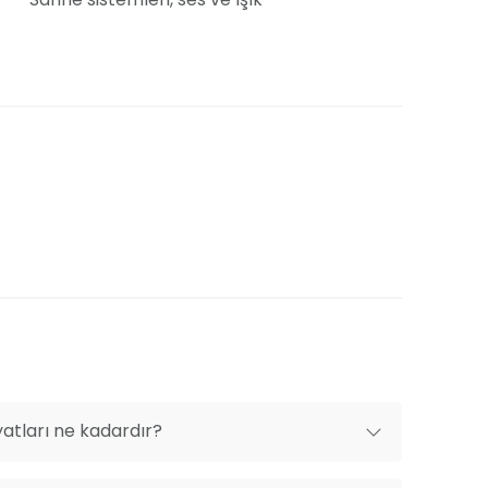
Klima
Isıtma sistemleri
Yemek servisi
Mekan dışı organizasyon getirme
yatları ne kadardır?