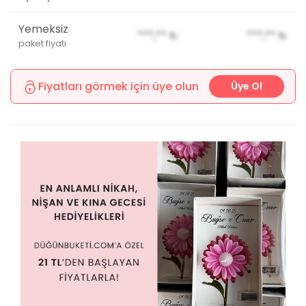
Yemeksiz
***,**
₺
***,**
₺
paket fiyatı
Fiyatları görmek için üye olun
Üye Ol