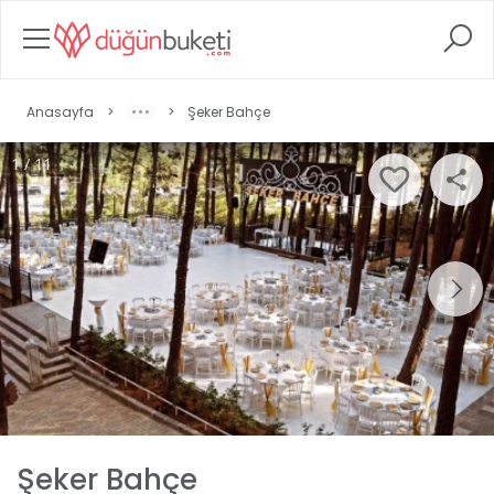
Anasayfa
>
>
Şeker Bahçe
1 / 11
Şeker Bahçe