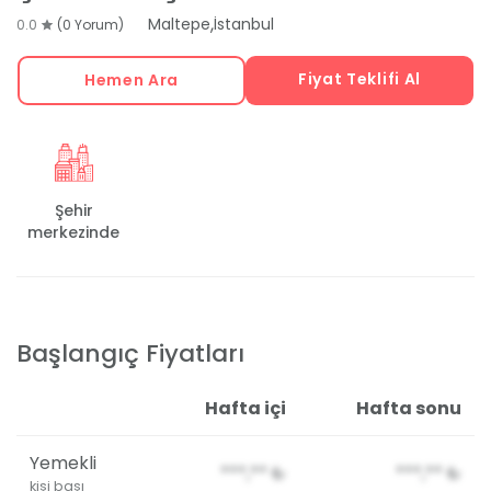
,
Maltepe
İstanbul
0.0
(0 Yorum)
Fiyat Teklifi Al
Hemen Ara
Şehir
merkezinde
Başlangıç Fiyatları
Hafta içi
Hafta sonu
Yemekli
***,**
₺
***,**
₺
kişi başı