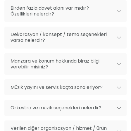
düzenlemesi yapabiliriz. Aynı zamanda gelin hazırlık
Birden fazla davet alanı var mıdır?
odası da mekanımız bünyesinde bulunmaktadır.
Özellikleri nelerdir?
Dekorasyon / konsept / tema seçenekleri
varsa nelerdir?
Manzara ve konum hakkında biraz bilgi
verebilir misiniz?
Müzik yayını ve servis kaçta sona eriyor?
Orkestra ve müzik seçenekleri nelerdir?
Verilen diğer organizasyon / hizmet / ürün