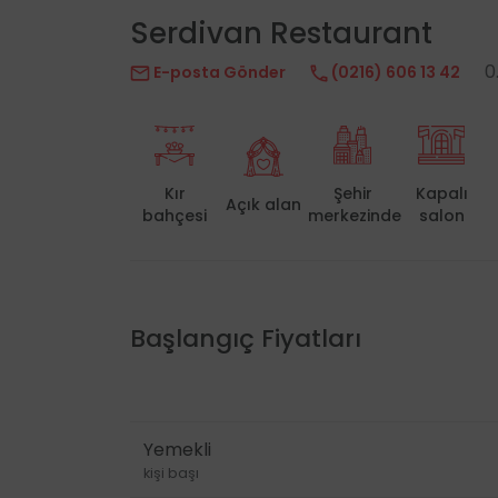
Serdivan Restaurant
0
E-posta Gönder
(0216) 606 13 42
Kır
Şehir
Kapalı
Açık alan
bahçesi
merkezinde
salon
Başlangıç Fiyatları
Yemekli
kişi başı