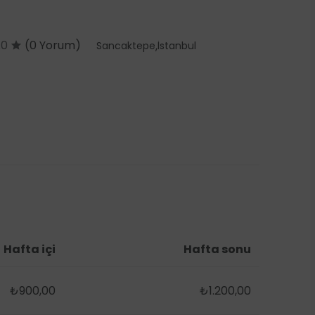
.0
(0 Yorum)
,
Sancaktepe
İstanbul
Hafta içi
Hafta sonu
₺900,00
₺1.200,00