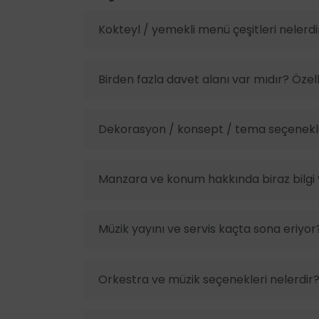
Dağ manzaralı
Serdivan Restaurant, İstanbul’un şehir merk
Kokteyl / yemekli menü çeşitleri nelerdi
bölgede yer alır. Ulaşım açısından hem top
Panoramik manzara
noktada bulunur. Merkezi konumu sayesinde
Hazırlık odası
mekana ulaşabilir.
Birden fazla davet alanı var mıdır? Özelli
Masa süsleme ve dekorasyon
Adres: Yakacık Caddesi Durak Sokak No:33
Dj ve müzik grubu temini
Dekorasyon / konsept / tema seçenekle
Video ve fotoğraf çekimi
Manzara ve konum hakkında biraz bilgi v
Müzik yayını ve servis kaçta sona eriyor
Orkestra ve müzik seçenekleri nelerdir