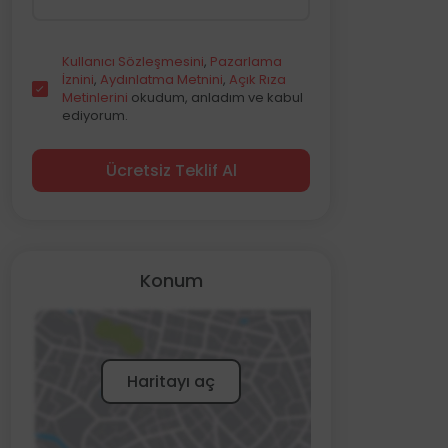
Kullanıcı Sözleşmesini
,
Pazarlama
İznini
,
Aydınlatma Metnini
,
Açık Rıza
Metinlerini
okudum, anladım ve kabul
ediyorum.
Ücretsiz Teklif Al
Konum
Haritayı aç