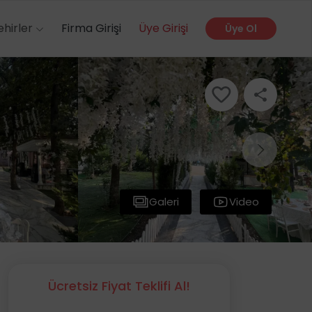
ehirler
Firma Girişi
Üye Girişi
Üye Ol
Galeri
Video
Ücretsiz Fiyat Teklifi Al!