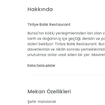
Hakkında
Tirilye Balık Restaurant
Bursa'nın köklü yerleşimlerinden biri olan v
tarih ve doğanın iç içe geçtiği, denizin ve
sizleri bekliyor: Tirilye Balık Restaurant. B
davetlerinizi ve nikâh sonrası yemekleriniz
unutulmaz anlar vaat eden bir yer. Mavini
kabaklarından yapılmış aydınlatmalar ve 
dekorasyonumuzla, her mevsim farklı etkinl
Daha fazla göster
Yüz kişiye kadar misafir ağırlama kapasite
oluşan zengin menülerimiz, lezzet şöleni s
hazırlanacak temasal süslemelerle birlikte,
Tirilye Balık Restaurant'a davetlisiniz.
Mekan Özellikleri
Denizden Gelen Lezzetler
Şehir manzaralı