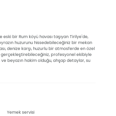
e eski bir Rum köyü havası taşıyan Tirilye'de,
 poyrazın huzurunu hissedebileceğiniz bir mekan
urası, denize karşı, huzurlu bir atmosferde en özel
i gerçekleştirebileceğiniz, profesyonel ekibiyle
n ve beyazın hakim olduğu, ahşap detaylar, su
otantik aksesuarlarla bezenmiş
ik ve kutlamalarınıza ev sahipliği yapmaktayız.
mizle, mevsim balıkları ve deniz mahsullerinden
unmaktadır. Özel günlerinizde seçiminize göre
 fasıl eşliğinde daha da keyiflenecek anlar için
Yemek servisi