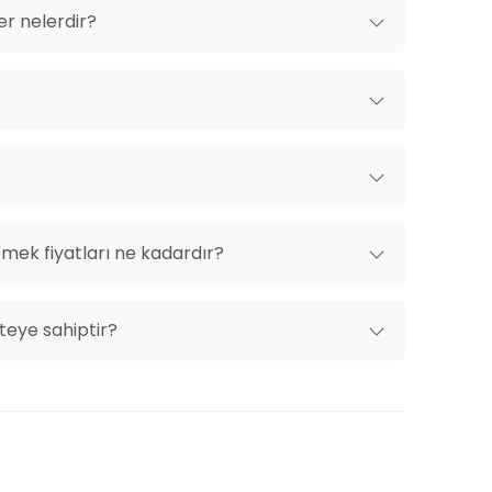
er nelerdir?
emek fiyatları ne kadardır?
iteye sahiptir?