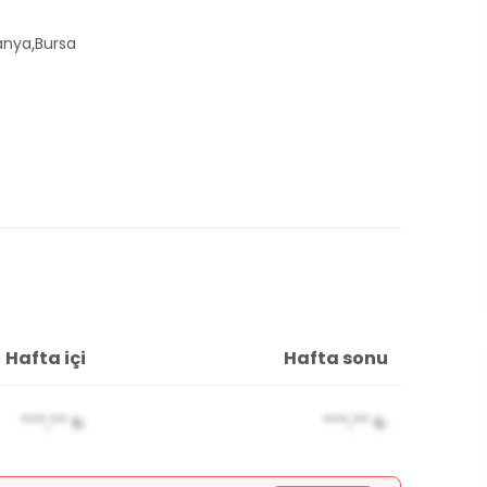
,
anya
Bursa
Hafta içi
Hafta sonu
***,**
₺
***,**
₺