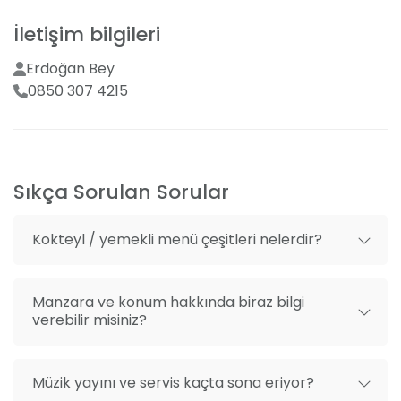
Organizasyon danışmanlığı
Açılır kapanır tavanı, cam kaplamalarıyla gün ışığını
İletişim bilgileri
Mekan dışı fotoğrafçı getirme
içeri alan yapısı ve şehir merkezine yakınlığı ile
Tiritçizade, dört mevsim boyunca hoşça vakit
Erdoğan Bey
geçirebileceğiniz bir destinasyon. Üstelik 50'den
0850 307 4215
150'ye kadar misafirinizi ağırlayabilecek
kapasitemizle sevdiklerinizle birlikte büyük davetlere
ev sahipliği yapabilme imkanı sunuyoruz.
Sıkça Sorulan Sorular
Kokteyl / yemekli menü çeşitleri nelerdir?
Manzara ve konum hakkında biraz bilgi
verebilir misiniz?
Müzik yayını ve servis kaçta sona eriyor?