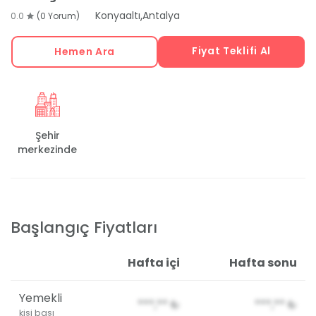
,
Konyaaltı
Antalya
0.0
(0 Yorum)
Fiyat Teklifi Al
Hemen Ara
Şehir
merkezinde
Başlangıç Fiyatları
Hafta içi
Hafta sonu
Yemekli
***,**
₺
***,**
₺
kişi başı