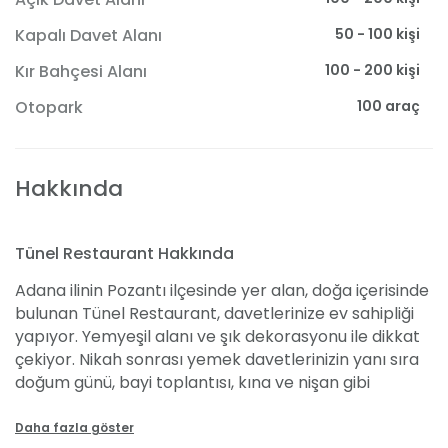
50 - 100 kişi
Kapalı Davet Alanı
100 - 200 kişi
Kır Bahçesi Alanı
100 araç
Otopark
Hakkında
Tünel Restaurant Hakkında
Adana ilinin Pozantı ilçesinde yer alan, doğa içerisinde
bulunan Tünel Restaurant, davetlerinize ev sahipliği
yapıyor. Yemyeşil alanı ve şık dekorasyonu ile dikkat
çekiyor. Nikah sonrası yemek davetlerinizin yanı sıra
doğum günü, bayi toplantısı, kına ve nişan gibi
etkinliklerinizi organize edebilirsiniz. Mekanda nikah
sonrası eğlence fiyatları 30 TL’den başlıyor.
Daha fazla göster