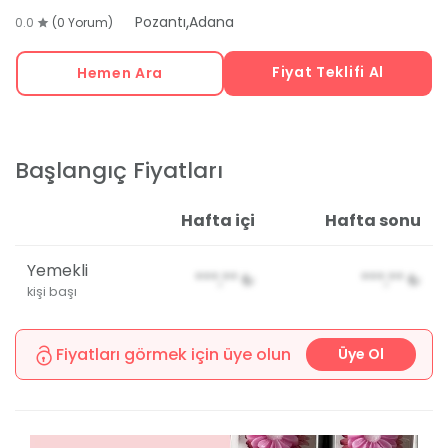
,
Pozantı
Adana
0.0
(0 Yorum)
Fiyat Teklifi Al
Hemen Ara
Başlangıç Fiyatları
Hafta içi
Hafta sonu
Yemekli
***,**
₺
***,**
₺
kişi başı
Fiyatları görmek için üye olun
Üye Ol