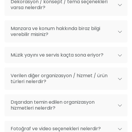
Dekorasyon / konsept / tema seçenekleri
dekor taleplerinizi iletebilirsiniz. Isıtma sistemlerinin
varsa nelerdir?
mekan genelinde yer alması da her mevsim tercih
edilebilirliği artırıyor.
Manzara ve konum hakkında biraz bilgi
Nerededir? Nasıl gidilir?
verebilir misiniz?
Adana Pozantı’da orman içerisinde Tünel Restaurant
yer alıyor. Tünel Restaurant E-90 karayolu üzerinde,
Müzik yayını ve servis kaçta sona eriyor?
Pozantı Güney girişinden 5 km sonra solda bulunuyor.
Açık adresi aşağıda bulunuyor: Adana Aksaray Yolu,
Pozantı / Adana.
Verilen diğer organizasyon / hizmet / ürün
türleri nelerdir?
Dışarıdan temin edilen organizasyon
hizmetleri nelerdir?
Fotoğraf ve video seçenekleri nelerdir?