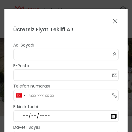
Ücretsiz Fiyat Teklifi Al!
Anasayfa
>
>
Villa Restaurant Silivri
1 / 31
Adı Soyadı
E-Posta
Telefon numarası
Etkinlik tarihi
Villa Restaurant Silivri
Davetli Sayısı