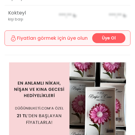
Kokteyl
***,**
₺
***,**
₺
kişi başı
Fiyatları görmek için üye olun
Üye Ol