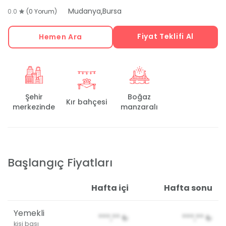
,
Mudanya
Bursa
0.0
(0 Yorum)
Fiyat Teklifi Al
Hemen Ara
Şehir
Boğaz
Kır bahçesi
merkezinde
manzaralı
Başlangıç Fiyatları
Hafta içi
Hafta sonu
Yemekli
***,**
₺
***,**
₺
kişi başı