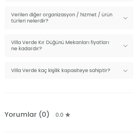
olanaklarıyla da her detayın düşünüldüğü bir ortam
Menüde değişiklik seçeneği
yaratıyor.
Verilen diğer organizasyon / hizmet / ürün
Organizasyon danışmanlığı
türleri nelerdir?
Mekan dışı fotoğrafçı getirme
Mekan dışı organizasyon getirme
Villa Verde Kır Düğünü Mekanları fiyatları
After party alanı
ne kadardır?
Villa Verde kaç kişilik kapasiteye sahiptir?
Yorumlar (0)
0.0