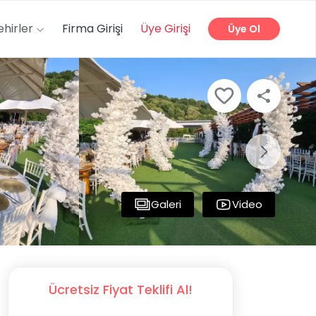
ehirler
Firma Girişi
Üye Girişi
Üye Ol
Galeri
Video
Ücretsiz Fiyat Teklifi Al!