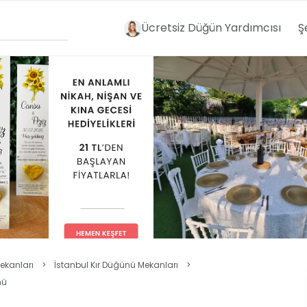
Ücretsiz Düğün Yardımcısı
Ş
ekanları
>
İstanbul Kır Düğünü Mekanları
>
nü