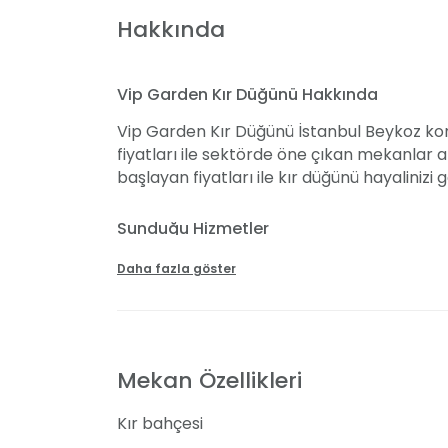
Hakkında
Vip Garden Kır Düğünü Hakkında
Vip Garden Kır Düğünü İstanbul Beykoz konu
fiyatları ile sektörde öne çıkan mekanlar ar
başlayan fiyatları ile kır düğünü hayalinizi
Sunduğu Hizmetler
Vip Garden Kır Düğünü mekanı etkinliğinize 
Daha fazla göster
sistemi, sahne gibi hizmetleri sunuyor. Şehre
after party ve menüde değişiklik yapabilme
damak tadınıza uygun ikramlar özenle serv
eğleniyorsunuz.
Mekan Özellikleri
Düğün sonunda ise after party alanında e
Kır bahçesi
etkinlikler için mekanın organizasyon sor