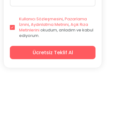
Kullanıcı Sözleşmesini
,
Pazarlama
İznini
,
Aydınlatma Metnini
,
Açık Rıza
Metinlerini
okudum, anladım ve kabul
ediyorum.
Ücretsiz Teklif Al