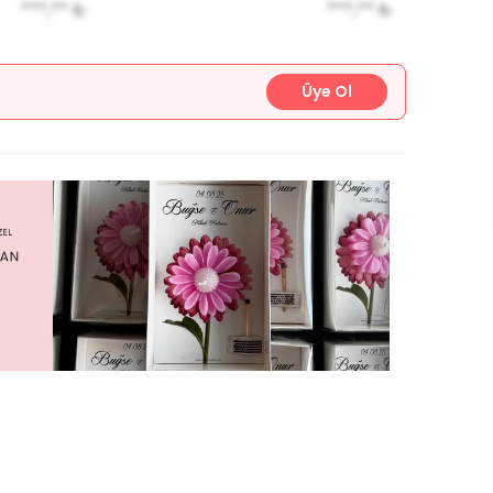
***,**
₺
***,**
₺
Üye Ol