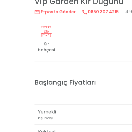
Vip Garden Kır Düğünü
4.
E-posta Gönder
0850 307 4215
Kır
bahçesi
Başlangıç Fiyatları
Yemekli
kişi başı
Kokteyl