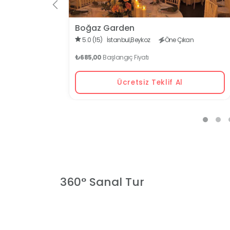
Boğaz Garden
5.0 (15)
İstanbul,
Beykoz
Öne Çıkan
₺685,00
Başlangıç Fiyatı
Ücretsiz Teklif Al
l
360° Sanal Tur