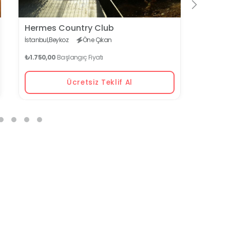
Hermes Country Club
Boğaz
İstanbul,
Beykoz
Öne Çıkan
5.0 (3)
₺1.750,00
Başlangıç Fiyatı
₺685,0
Ücretsiz Teklif Al