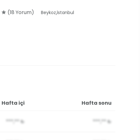
9
(18 Yorum)
,
Beykoz
İstanbul
Hafta içi
Hafta sonu
***,**
₺
***,**
₺