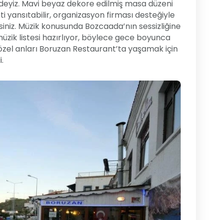
eyiz. Mavi beyaz dekore edilmiş masa düzeni
pti yansıtabilir, organizasyon firması desteğiyle
irsiniz. Müzik konusunda Bozcaada’nın sessizliğine
müzik listesi hazırlıyor, böylece gece boyunca
u özel anları Boruzan Restaurant’ta yaşamak için
.