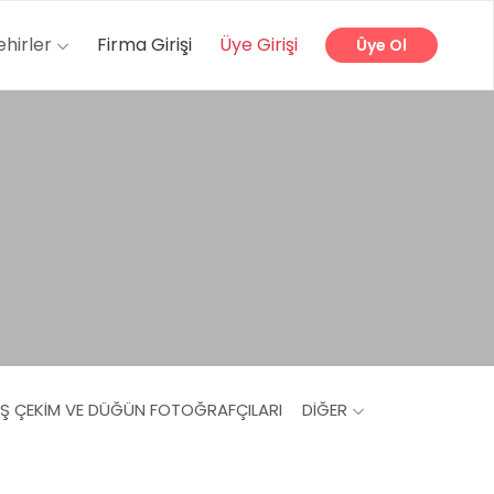
ehirler
Firma Girişi
Üye Girişi
Üye Ol
IŞ ÇEKIM VE DÜĞÜN FOTOĞRAFÇILARI
DIĞER