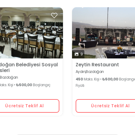
9
doğan Belediyesi Sosyal
Zeytin Restaurant
sleri
Aydın,
Bozdoğan
Bozdoğan
450
Maks. Kişi •
₺500,00
Başlangı
ks. Kişi •
₺500,00
Başlangıç
Fiyatı
Ücretsiz Teklif Al
Ücretsiz Teklif Al