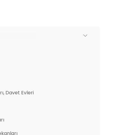
ı, Davet Evleri
rı
ekanları