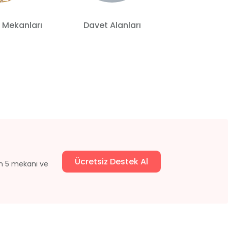
 Mekanları
Davet Alanları
Otelde
Ücretsiz Destek Al
un 5 mekanı ve