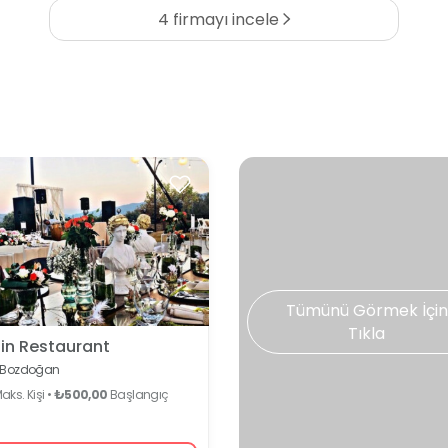
4 firmayı incele
Tümünü Görmek İçin
Tıkla
in Restaurant
Bozdoğan
aks. Kişi •
₺500,00
Başlangıç