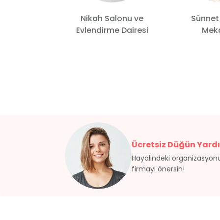
Nikah Salonu ve
Sünnet
 Wedding
Evlendirme Dairesi
Meka
Ücretsiz Düğün Yardı
Hayalindeki organizasyonu
firmayı önersin!