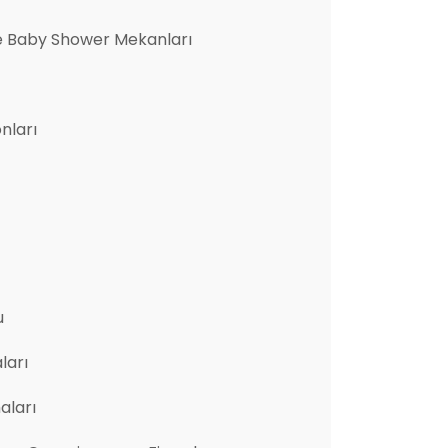
e Baby Shower Mekanları
nları
u
ları
aları