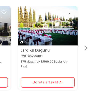
15
Esra Kır Düğünü
Aydın,
Bozdoğan
ç
875
Maks. Kişi •
₺500,00
Başlangıç
Fiyatı
Ücretsiz Teklif Al