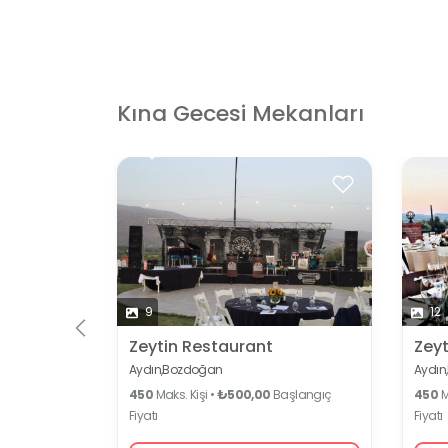
Kına Gecesi Mekanları
9
12
Zeytin Restaurant
Zeyt
Aydın,
Bozdoğan
Aydın,
450
Maks. Kişi •
₺500,00
Başlangıç
450
M
Fiyatı
Fiyatı