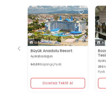
12
6
Büyük Anadolu Resort
Boz
Tesi
Aydın,
Bozdoğan
Aydın,
₺0,00
Başlangıç Fiyatı
250
Ma
Fiyatı
Ücretsiz Teklif Al