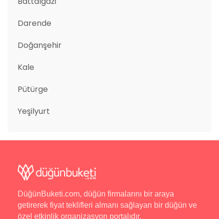
Battalgazi
Darende
Doğanşehir
Kale
Pütürge
Yeşilyurt
DüğünBuketi.com, düğün firmalarını bir araya
getirerek fiyat teklifleri almanı sağlayan bir düğün ve
özel etkinlik organizasyon portalıdır.