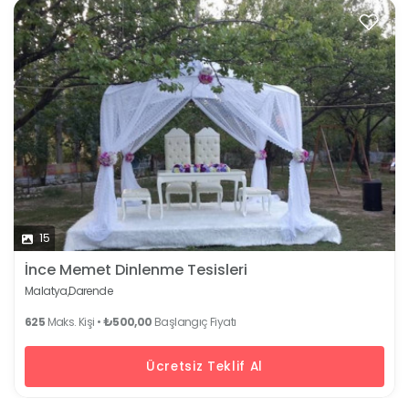
15
İnce Memet Dinlenme Tesisleri
Malatya,
Darende
625
Maks. Kişi •
₺500,00
Başlangıç Fiyatı
Ücretsiz Teklif Al