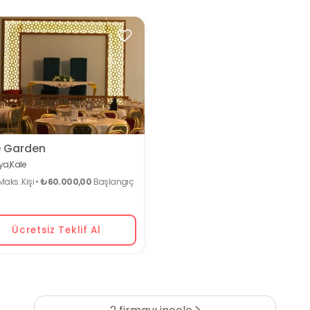
e Garden
ya,
Kale
aks. Kişi •
₺60.000,00
Başlangıç
Ücretsiz Teklif Al