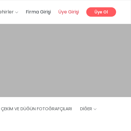
ehirler
Firma Girişi
Üye Girişi
Üye Ol
Ş ÇEKIM VE DÜĞÜN FOTOĞRAFÇILARI
DIĞER