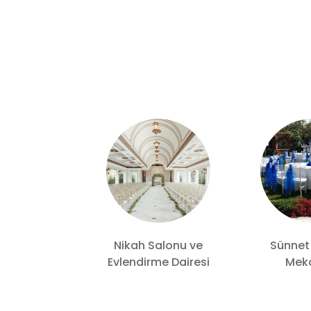
Nikah Salonu ve
Sünnet
 Wedding
Evlendirme Dairesi
Meka