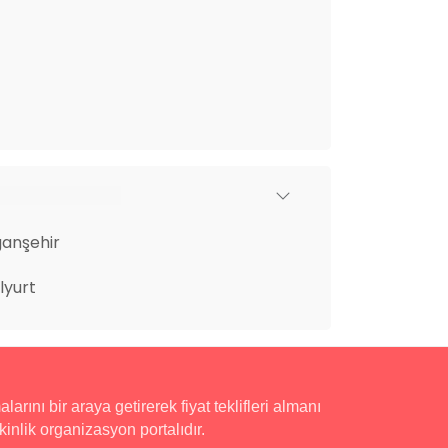
anşehir
lyurt
rını bir araya getirerek fiyat teklifleri almanı
inlik organizasyon portalıdır.