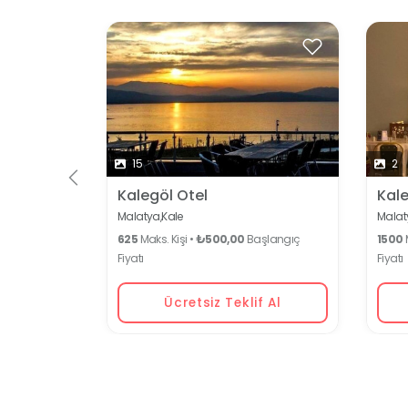
15
2
Kalegöl Otel
Kal
Malatya,
Kale
Malat
625
Maks. Kişi •
₺500,00
Başlangıç
1500
M
Fiyatı
Fiyatı
Ücretsiz Teklif Al