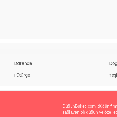
Darende
Doğ
Pütürge
Yeşi
DüğünBuketi.com, düğün firmala
sağlayan bir düğün ve özel etk