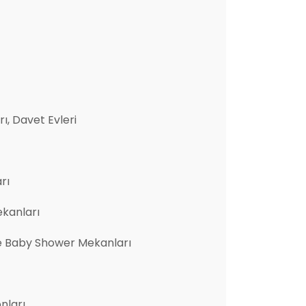
ı, Davet Evleri
rı
ekanları
e Baby Shower Mekanları
nları