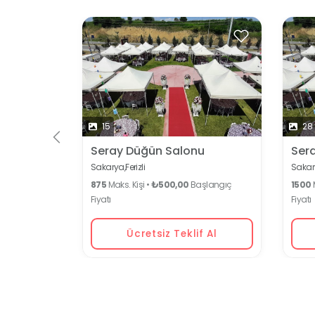
15
28
Seray Düğün Salonu
Sera
Sakarya,
Ferizli
Sakar
875
Maks. Kişi •
₺500,00
Başlangıç
1500
M
Fiyatı
Fiyatı
Ücretsiz Teklif Al