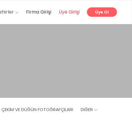
ehirler
Firma Girişi
Üye Girişi
Üye Ol
Ş ÇEKIM VE DÜĞÜN FOTOĞRAFÇILARI
DIĞER