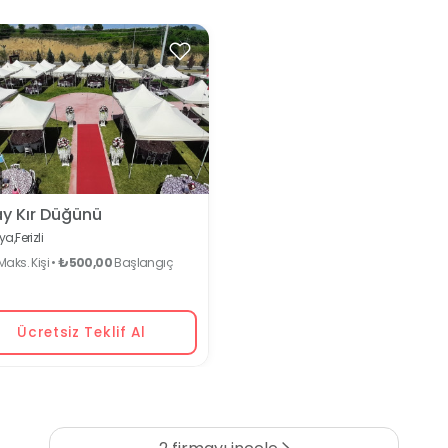
y Kır Düğünü
ya,
Ferizli
aks. Kişi •
₺500,00
Başlangıç
Ücretsiz Teklif Al