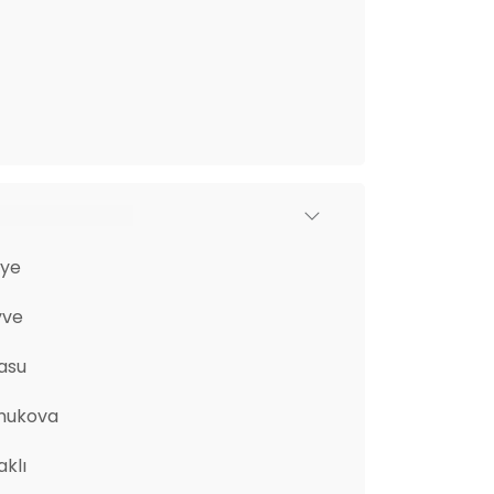
iye
yve
asu
mukova
aklı