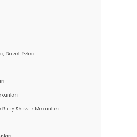
ı, Davet Evleri
rı
ekanları
e Baby Shower Mekanları
nları