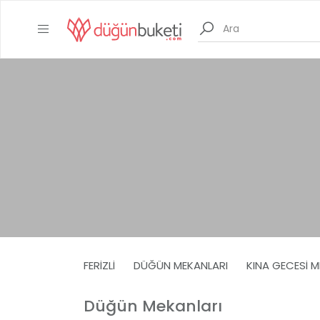
FERIZLI
DÜĞÜN MEKANLARI
KINA GECESI M
Düğün Mekanları