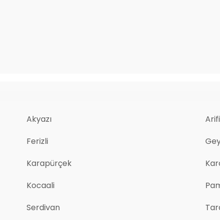
Akyazı
Arif
Ferizli
Ge
Karapürçek
Kar
Kocaali
Pa
Serdivan
Tar