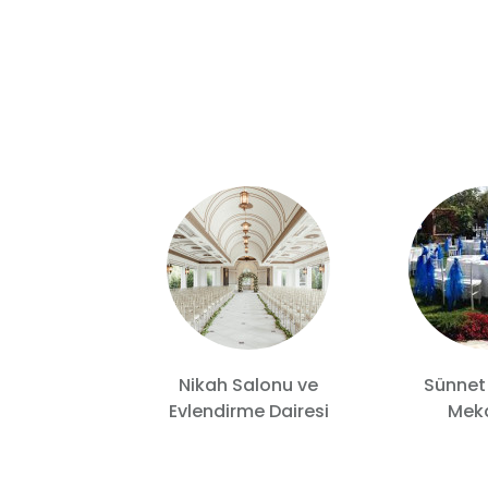
Nikah Salonu ve
Sünnet
 Wedding
Evlendirme Dairesi
Meka