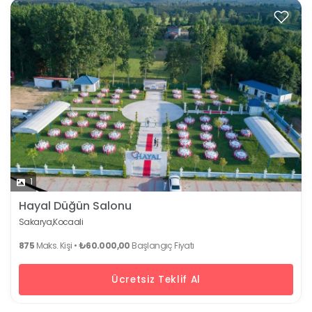
1
Hayal Düğün Salonu
Sakarya,
Kocaali
875
Maks. Kişi •
₺60.000,00
Başlangıç Fiyatı
Ücretsiz Teklif Al