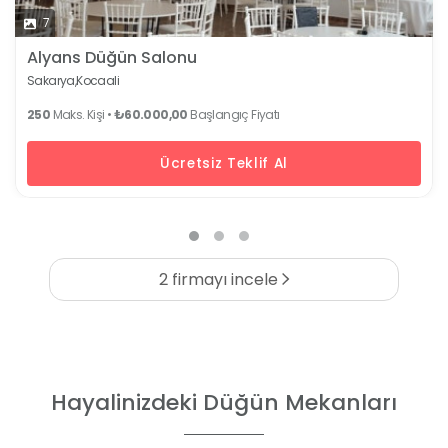
7
Alyans Düğün Salonu
Sakarya,
Kocaali
250
Maks. Kişi •
₺60.000,00
Başlangıç Fiyatı
Ücretsiz Teklif Al
2 firmayı incele
Hayalinizdeki Düğün Mekanları