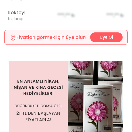
Kokteyl
***,**
₺
***,**
₺
kişi başı
Fiyatları görmek için üye olun
Üye Ol