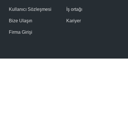
Kullanıcı Sözleşmesi
İş ortağı
Bize Ulaşın
Kariyer
Firma Girişi
© 2016 - 2026 Tüm hakları saklıdır.
Site Haritası