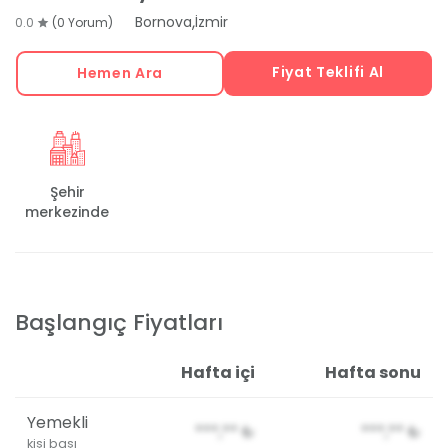
,
Bornova
İzmir
0.0
(0 Yorum)
Fiyat Teklifi Al
Hemen Ara
Şehir
merkezinde
Başlangıç Fiyatları
Hafta içi
Hafta sonu
Yemekli
***,**
₺
***,**
₺
kişi başı