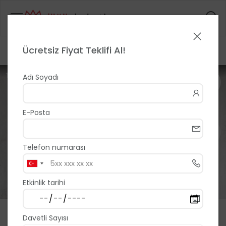
Ücretsiz Fiyat Teklifi Al!
Anasayfa
>
>
Byfeyzagoncal
1 / 8
Adı Soyadı
E-Posta
Telefon numarası
Etkinlik tarihi
Byfeyzagoncal
Davetli Sayısı