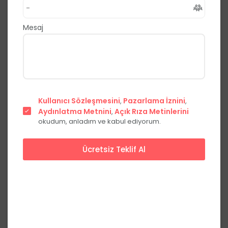
,
Beylikdüzü
İstanbul
0.0
(0 Yorum)
Mesaj
Fiyat Teklifi Al
Hemen Ara
Başlangıç Fiyatları
Kullanıcı Sözleşmesini
Pazarlama İznini
,
,
Aydınlatma Metnini
Açık Rıza Metinlerini
Fiyat
,
okudum, anladım ve kabul ediyorum.
Başlangıç Paketi
***,**
₺
Ücretsiz Teklif Al
Her Şey Dahil
***,**
₺
Fiyatları görmek için üye olun
Üye Ol