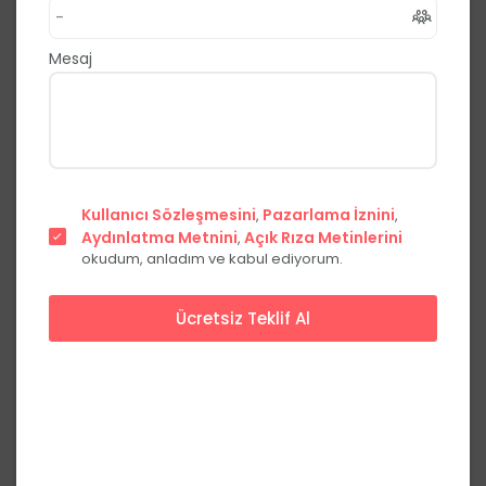
,
Silivri
İstanbul
0.0
(0 Yorum)
Mesaj
Fiyat Teklifi Al
Hemen Ara
Başlangıç Fiyatları
Kullanıcı Sözleşmesini
Pazarlama İznini
,
,
Aydınlatma Metnini
Hafta içi
Açık Rıza Metinlerini
Hafta sonu
,
okudum, anladım ve kabul ediyorum.
Kokteyl
***,**
₺
***,**
₺
kişi başı
Ücretsiz Teklif Al
Fiyatları görmek için üye olun
Üye Ol