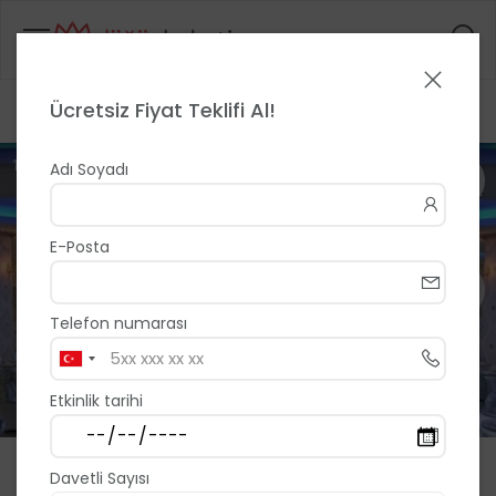
Ücretsiz Fiyat Teklifi Al!
Anasayfa
>
>
Duvak Balo Salonu
1 / 13
Adı Soyadı
E-Posta
Telefon numarası
Etkinlik tarihi
Duvak Balo Salonu
Davetli Sayısı