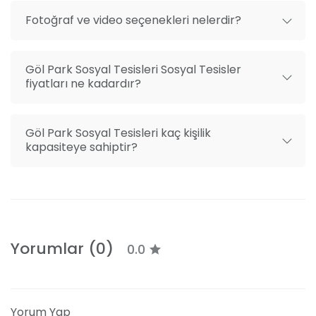
Sosyal tesis merkezi bir konumda olduğu için kolay
Fotoğraf ve video seçenekleri nelerdir?
ulaşım sağlayabilirsiniz. Bursa Osmangazi’de bulunan
mekana minibüs veya özel aracınızla gidebilirsiniz.
Kendi aracınızla gitmek isterseniz açık adres; Santral
Göl Park Sosyal Tesisleri Sosyal Tesisler
Garaj Mahallesi, Merinos Parkı, 16200 Osmangazi /
fiyatları ne kadardır?
Bursa.
Göl Park Sosyal Tesisleri kaç kişilik
kapasiteye sahiptir?
Yorumlar (0)
0.0
Yorum Yap