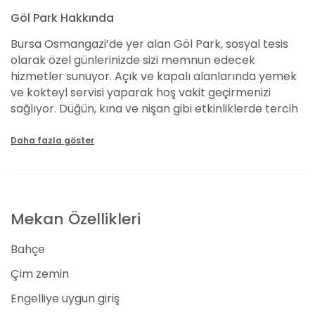
Göl Park Hakkında
Bursa Osmangazi’de yer alan Göl Park, sosyal tesis
olarak özel günlerinizde sizi memnun edecek
hizmetler sunuyor. Açık ve kapalı alanlarında yemek
ve kokteyl servisi yaparak hoş vakit geçirmenizi
sağlıyor. Düğün, kına ve nişan gibi etkinliklerde tercih
edebileceğiniz mekanda yemekli davet fiyatları 50 -
100 TL arasında değişiyor.
Daha fazla göster
Özellikleri
Göl Park Bursa, göl manzarası ile hoş bir ortam
Mekan Özellikleri
sağlıyor. Merkezi konumda bulunan sosyal tesise
konuklarınız kolay bir şekilde ulaşım sağlayabiliyor.
Bahçe
Profesyonel ışık, ses ve sahne sistemi kurularak
eğlence için gerekli koşullar hazırlanıyor. Törenden
Çim zemin
önce menü tadımı yaparak yemekler hakkında bilgi
Engelliye uygun giriş
sahibi olabilirsiniz. Konukların sayısı ve oturmak