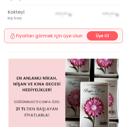
Kokteyl
***,**
₺
***,**
₺
kişi başı
Fiyatları görmek için üye olun
Üye Ol