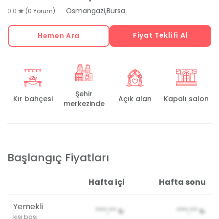
,
Osmangazi
Bursa
0.0
(0 Yorum)
Fiyat Teklifi Al
Hemen Ara
Şehir
Kır bahçesi
Açık alan
Kapalı salon
merkezinde
Başlangıç Fiyatları
Hafta içi
Hafta sonu
Yemekli
***,**
₺
***,**
₺
kişi başı