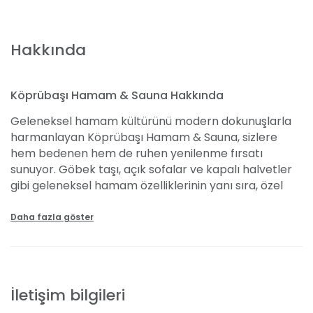
Hakkında
Köprübaşı Hamam & Sauna Hakkında
Geleneksel hamam kültürünü modern dokunuşlarla
harmanlayan Köprübaşı Hamam & Sauna, sizlere
hem bedenen hem de ruhen yenilenme fırsatı
sunuyor. Göbek taşı, açık sofalar ve kapalı halvetler
gibi geleneksel hamam özelliklerinin yanı sıra, özel
kese yataklarında kese keyfi de burada yaşanıyor.
Tesisin son teknoloji ısıtma ve havalandırma
Daha fazla göster
sistemleri sayesinde daima ideal sıcaklıkta bir
deneyim sunuluyor. Ayrıca, kullanım alanlarının ve
kişisel kullanıma sunulan havlu, peştemal gibi
malzemelerin düzenli dezenfekte edilmesi sağlık ve
İletişim bilgileri
hijyen standartlarının üst düzeyde tutulmasını