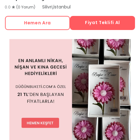
,
Silivri
İstanbul
0.0
(0 Yorum)
Fiyat Teklifi Al
Hemen Ara