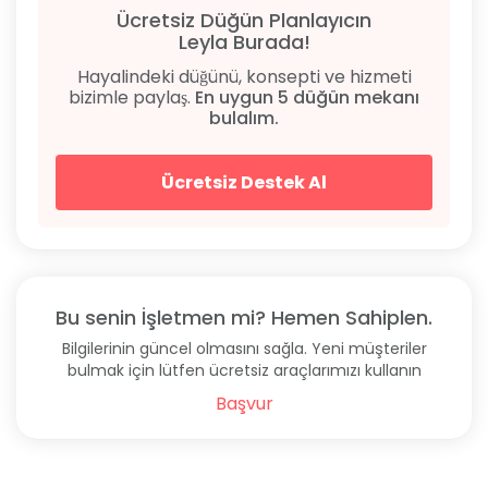
sauna için 20 TL ve her iki hizmeti bir arada sunan
Ücretsiz Düğün Planlayıcın
paket için 30 TL gibi ekonomik fiyatlara hizmet
Leyla Burada!
vermektedir. Kese hizmetiyle daha temiz bir cilt elde
Hayalindeki düğünü, konsepti ve hizmeti
edebilirsiniz ve bu hizmete sadece 10 TL ödeyerek
bizimle paylaş.
En uygun 5 düğün mekanı
sahip olabilirsiniz. Köpüklü masaj ve diğer masaj
bulalım.
çeşitlerinin fiyatları ise 20 ile 80 TL arasında
değişmektedir, böylece zengin masaj seçenekleri
arasından ihtiyacınıza en uygun olanı seçebilirsiniz.
Ücretsiz Destek Al
Bu senin İşletmen mi? Hemen Sahiplen.
Bilgilerinin güncel olmasını sağla. Yeni müşteriler
bulmak için lütfen ücretsiz araçlarımızı kullanın
Başvur