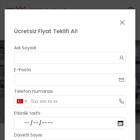
Ücretsiz Fiyat Teklifi Al!
Anasayfa
>
>
Pırlanta Düğün Davet Balo Salonu
1 / 36
Adı Soyadı
E-Posta
Telefon numarası
Etkinlik tarihi
Pırlanta Düğün Davet Balo
Davetli Sayısı