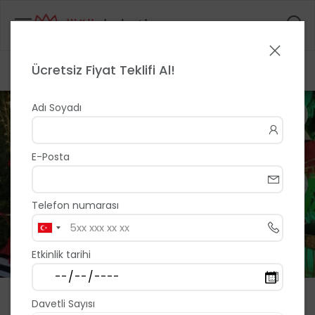
Ücretsiz Fiyat Teklifi Al!
Anasayfa
>
>
Sergül Organizasyon
1 / 138
Adı Soyadı
E-Posta
Telefon numarası
Etkinlik tarihi
Sergül Organizasyon
Davetli Sayısı