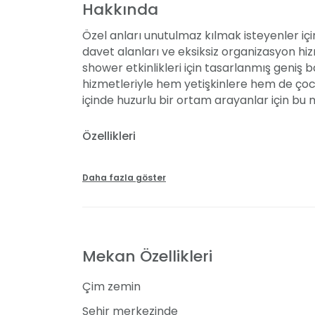
Hakkında
Özel anları unutulmaz kılmak isteyenler içi
davet alanları ve eksiksiz organizasyon h
shower etkinlikleri için tasarlanmış geniş 
hizmetleriyle hem yetişkinlere hem de çocuk
içinde huzurlu bir ortam arayanlar için bu me
Özellikleri
Yeşiltepe Garden, 250 ila 700 kişi kapasiteli
etkinlikler için ideal bir ortam sağlıyor. Ç
Daha fazla göster
oluştururken, etkinliğin her detayını özen
Davet sahipleri, menü tadımı yaparak org
deneyimleyebilir ve menüde değişiklik seç
Mekan Özellikleri
oluşturabilirler. Yemek servisi, misafirlerin
tarafından sunuluyor.
Çim zemin
Şehir merkezinde