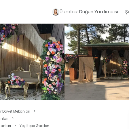
Ücretsiz Düğün Yardımcısı
Ş
er Davet Mekanları
>
nları
>
anları
>
Yeşiltepe Garden