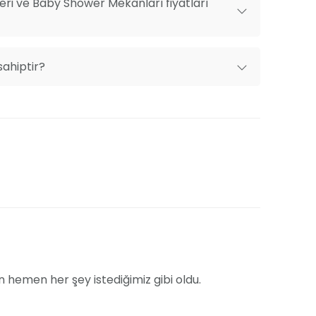
ri ve Baby Shower Mekanları fiyatları
ılabilen mekan, misafirlerin trafik veya ulaşım
ını sağlıyor. Açık adresi:
sahiptir?
oy Cad. No:125 Ümraniye - İstanbul.
en hemen her şey istediğimiz gibi oldu.