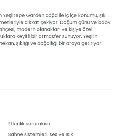
n Yeşiltepe Garden doğa ile iç içe konumu, şık
izmetleriyle dikkat çekiyor. Doğum günü ve baby
bahçesi, modern olanakları ve kişiye özel
lara keyifli bir atmosfer sunuyor. Yeşilin
kan, şıklığı ve doğallığı bir araya getiriyor.
 açık davet alanı ile farklı büyüklükteki
im zeminli bahçesi, doğayla uyumlu bir konsept
le planlamayı mümkün kılıyor.
anizasyon öncesinde sunulacak yiyecekleri
enekleriyle kendi zevklerine en uygun menüyü
 keyifle vakit geçirmesi için profesyonel ekipler
Etkinlik sorumlusu
Sahne sistemleri, ses ve ışık