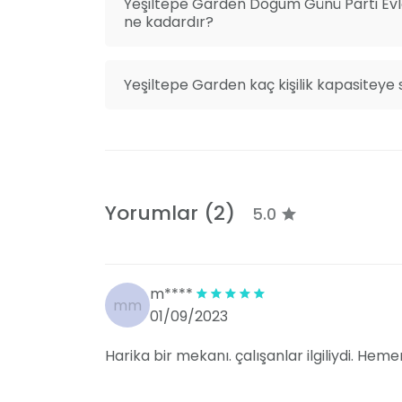
Yeşiltepe Garden Doğum Günü Parti Evle
ne kadardır?
Toplu taşıma veya özel araçla kolayca ulaş
sorunları yaşamadan etkinliklerine katılmas
Yeşiltepe Garden kaç kişilik kapasiteye 
Fatih Sultan Mehmet Mah. Mehmet Akif Ers
Yorumlar (2)
5.0
m****
mm
01/09/2023
Harika bir mekanı. çalışanlar ilgiliydi. Hem