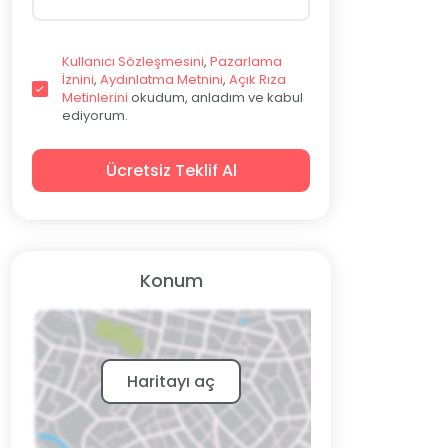
Kullanıcı Sözleşmesini
,
Pazarlama
İznini
,
Aydınlatma Metnini
,
Açık Rıza
Metinlerini
okudum, anladım ve kabul
ediyorum.
Ücretsiz Teklif Al
Konum
Haritayı aç