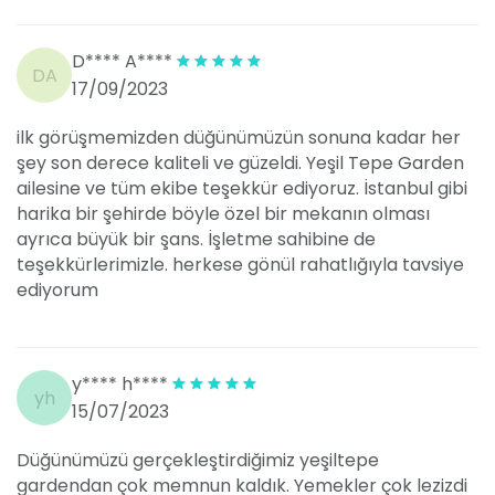
alıyor. Şehir merkezine yakın konumu, misafirlerin
rahat bir şekilde ulaşmasını sağlarken, doğa ile iç içe
konumu sayesinde huzurlu bir ortam sunuyor.
D**** A****
DA
İstanbul’un hareketli temposundan uzaklaşmak
17/09/2023
isteyen çiftler ve davetliler için ulaşımı kolay, ancak
doğayla bütünleşmiş bir atmosfer sunan bu mekan,
ilk görüşmemizden düğünümüzün sonuna kadar her
düğün ve organizasyonlar için oldukça ideal. Açık
şey son derece kaliteli ve güzeldi. Yeşil Tepe Garden
adresi ise şöyle;
ailesine ve tüm ekibe teşekkür ediyoruz. İstanbul gibi
harika bir şehirde böyle özel bir mekanın olması
ayrıca büyük bir şans. İşletme sahibine de
Fatih Sultan Mehmet Mah. Mehmet Akif Ersoy Cad.
teşekkürlerimizle. herkese gönül rahatlığıyla tavsiye
No:125 Ümraniye - İstanbul.
ediyorum
y**** h****
yh
15/07/2023
Düğünümüzü gerçekleştirdiğimiz yeşiltepe
gardendan çok memnun kaldık. Yemekler çok lezizdi