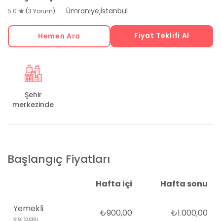
,
Ümraniye
İstanbul
5.0
(3 Yorum)
Fiyat Teklifi Al
Hemen Ara
Şehir
merkezinde
Başlangıç Fiyatları
Hafta içi
Hafta sonu
Yemekli
₺900,00
₺1.000,00
kişi başı