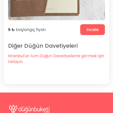
5 ₺
başlangıç fiyatı
İncele
Diğer Düğün Davetiyeleri
İstanbul'un tüm Düğün Davetiyelerini görmek için
tıklayın.