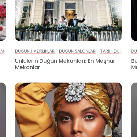
ARI
DÜĞÜN HAZIRLIKLARI
DÜĞÜN SALONLARI
TARIHI DÜĞÜN ME
DÜ
Ünlülerin Düğün Mekanları: En Meşhur
Bü
Mekanlar
Me