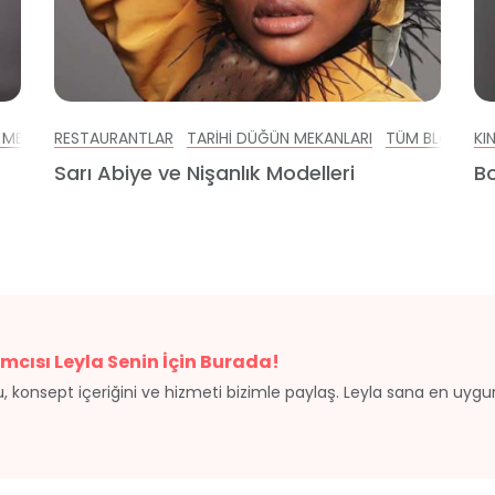
 MEKANLARI
RESTAURANTLAR
TÜM BLOGLAR
TARIHI DÜĞÜN MEKANLARI
GELINLIK
ABIYE VE NIŞANLIK
TÜM BLOGLAR
ÖZEL GÜN
KI
Sarı Abiye ve Nişanlık Modelleri
Bo
mcısı Leyla Senin İçin Burada!
, konsept içeriğini ve hizmeti bizimle paylaş. Leyla sana en uyg