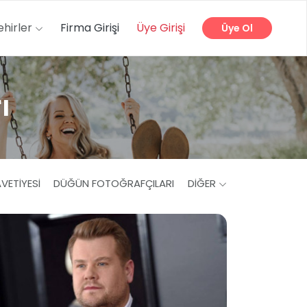
ehirler
Firma Girişi
Üye Girişi
Üye Ol
ı
VETIYESI
DÜĞÜN FOTOĞRAFÇILARI
DIĞER