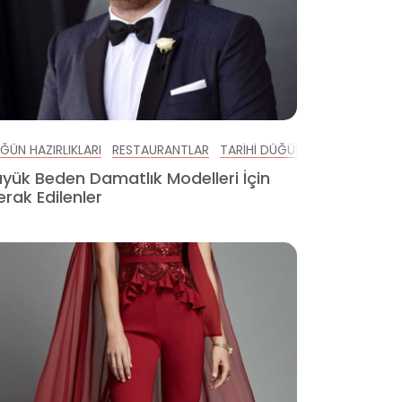
KANLARI
ĞÜN HAZIRLIKLARI
TÜM BLOGLAR
RESTAURANTLAR
OTEL DÜĞÜN
TARIHI DÜĞÜN MEKANLARI
KULÜPLER DAVET ALANLARI
TÜ
yük Beden Damatlık Modelleri İçin
rak Edilenler