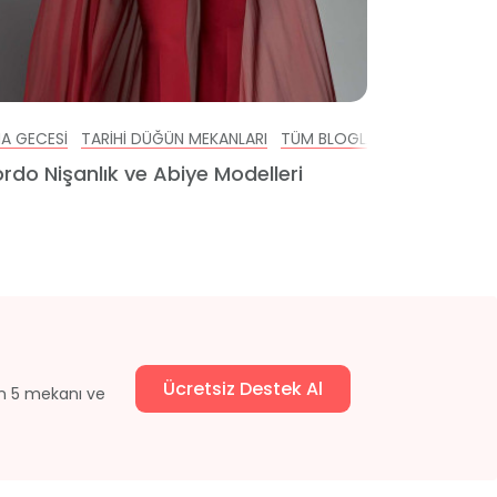
LER
NA GECESI
ABIYE VE NIŞANLIK
MEZUNIYET PARTISI VE BALO
TARIHI DÜĞÜN MEKANLARI
ÖZEL GÜNLER
SÜNNET DÜĞÜNÜ
NIŞAN MEKANLARI
TÜM BLOGLAR
OTEL DÜĞÜN
ABIYE VE NIŞA
rdo Nişanlık ve Abiye Modelleri
Ücretsiz Destek Al
un 5 mekanı ve