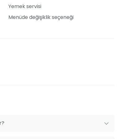
Yemek servisi
Menüde değişiklik seçeneği
leri, yuvarlak masaları ve dikkat çekici
e sahip. Beyaz parlak kumaşlarla süslenmiş
ir ambiyans yaratırken, duvarlardaki büyük
tıyor.
arda gizlidir. Bu yüzden deneyimli organizasyon
 sizler için özel menüler hazırlıyor veya dışarıdan
menizi sağlıyor. Gelişmiş ışık, ses ve sahne
eçmesi için elzemdir.
r?