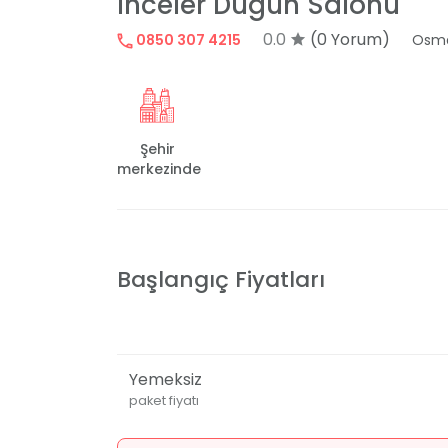
İnceler Düğün Salonu
0.0
(0 Yorum)
0850 307 4215
Osma
Şehir
merkezinde
Başlangıç Fiyatları
Yemeksiz
paket fiyatı