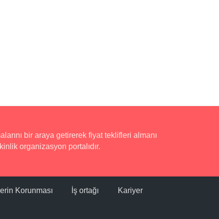
rını bir araya getirerek fiyat teklifleri almanı
inlik organizasyon portalıdır.
ilerin Korunması
İş ortağı
Kariyer