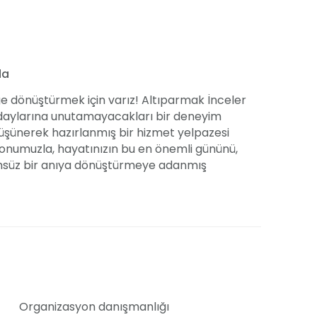
da
 dönüştürmek için varız! Altıparmak İnceler
adaylarına unutamayacakları bir deneyim
 düşünerek hazırlanmış bir hizmet yelpazesi
alonumuzla, hayatınızın bu en önemli gününü,
ölümsüz bir anıya dönüştürmeye adanmış
alonumuz, 400 ile 500 kişi arası misafirlere
şta olmak üzere nişan, iş toplantıları, kına,
 bir tercihtir. Son teknolojiye sahip ses ve ışık
ğin ritmine kapılmanız için her şey
Organizasyon danışmanlığı