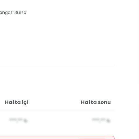
,
ngazi
Bursa
Hafta içi
Hafta sonu
***,**
₺
***,**
₺