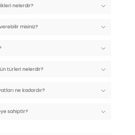
kleri nelerdir?
erebilir misiniz?
?
n türleri nelerdir?
yatları ne kadardır?
eye sahiptir?