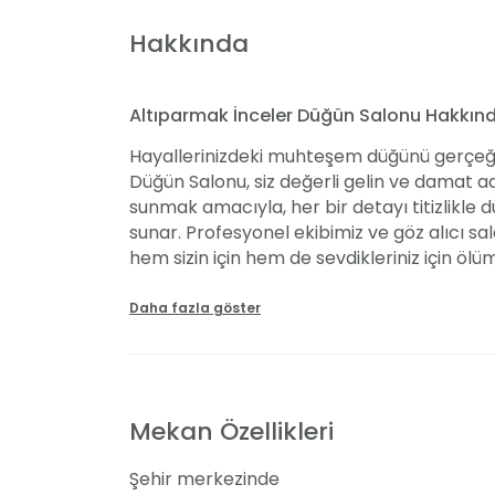
Hakkında
Altıparmak İnceler Düğün Salonu Hakkın
Hayallerinizdeki muhteşem düğünü gerçeğe
Düğün Salonu, siz değerli gelin ve damat 
sunmak amacıyla, her bir detayı titizlikle
sunar. Profesyonel ekibimiz ve göz alıcı s
hem sizin için hem de sevdikleriniz için 
durumdayız.
Daha fazla göster
Davet Mekânı Olarak Eşsiz Bir Seçenek
Bursa’nın kalbinde, Osmangazi'de bulunan s
hizmet verebilme kapasitesiyle, düğünler ba
Mekan Özellikleri
sünnet gibi çeşitli organizasyonlar için ideal
sistemlerimizle, geniş dans pistimizde müzi
Şehir merkezinde
düşünülmüştür.