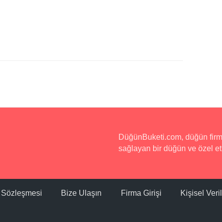
DüğünBuketi.com, düğün firmala
sağlayan bir düğün ve özel etk
ı Sözleşmesi
Bize Ulaşın
Firma Girişi
Kişisel Ver