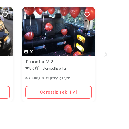
10
4
Transfer 212
Bigg Trav
5.0 (3)
İstanbul,
Esenler
İstanbul,
Beyk
₺7.500,00
Başlangıç Fiyatı
₺7.500,00
B
Ücretsiz Teklif Al
Ücr