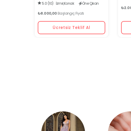
5.0 (10)
İzmir,
Konak
Öne Çıkan
₺2.0
₺8.000,00
Başlangıç Fiyatı
Ücretsiz Teklif Al