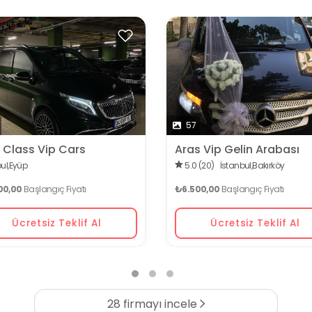
57
t Class Vip Cars
Aras Vip Gelin Arabası
ul,
Eyüp
5.0 (20)
İstanbul,
Bakırköy
00,00
Başlangıç Fiyatı
₺6.500,00
Başlangıç Fiyatı
Ücretsiz Teklif Al
Ücretsiz Teklif Al
28 firmayı incele