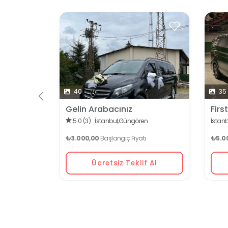
 İçin
40
35
Gelin Arabacınız
Firs
5.0 (3)
İstanbul,
Güngören
İstanb
₺3.000,00
Başlangıç Fiyatı
₺5.0
Ücretsiz Teklif Al