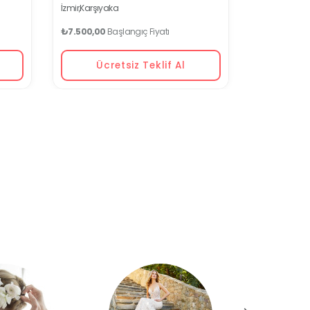
İzmir,
Karşıyaka
₺7.500,00
Başlangıç Fiyatı
Ücretsiz Teklif Al
Ücr