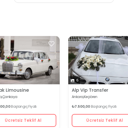
6
ak Limousine
Alp Vip Transfer
a,
Çankaya
Ankara,
Keçiören
000,00
Başlangıç Fiyatı
₺7.500,00
Başlangıç Fiyatı
Ücretsiz Teklif Al
Ücretsiz Teklif Al