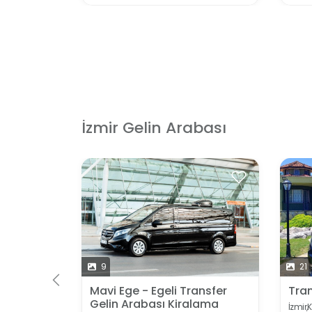
İzmir Gelin Arabası
 İçin
9
21
Mavi Ege - Egeli Transfer
Tran
Gelin Arabası Kiralama
İzmir,