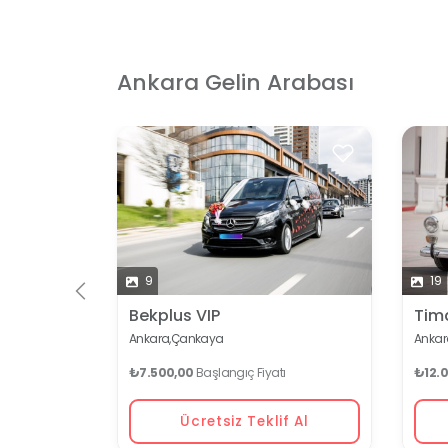
Ankara Gelin Arabası
 İçin
9
19
Bekplus VIP
Tim
Ankara,
Çankaya
Ankar
₺7.500,00
Başlangıç Fiyatı
₺12.
Ücretsiz Teklif Al