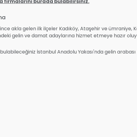
 firmalarını burada bulabilirsiniz.
ama
nce akla gelen ilk ilçeler Kadıköy, Ataşehir ve ümraniye, K
ndeki gelin ve damat adaylarına hizmet etmeye hazır oluy
bulabileceğiniz İstanbul Anadolu Yakası'nda gelin arabası k