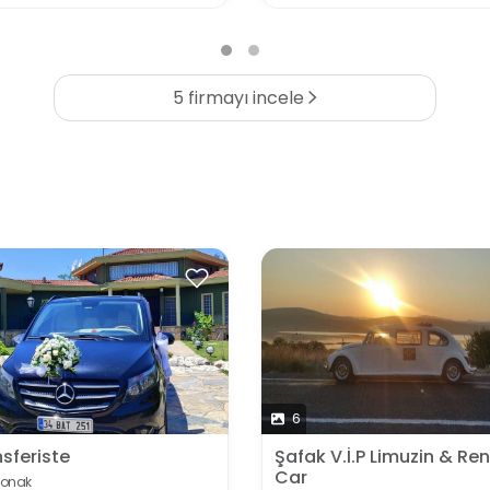
5 firmayı incele
6
sferiste
Şafak V.İ.P Limuzin & Ren
Car
Konak