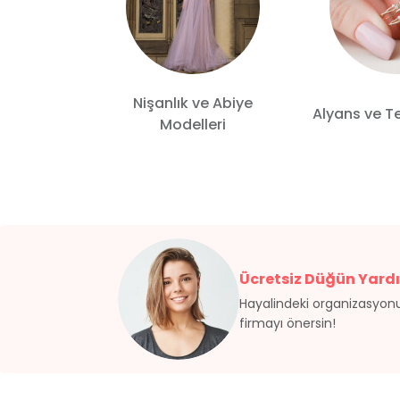
kabısı ve
Nişanlık ve Abiye
Alyans ve T
rları
Modelleri
Ücretsiz Düğün Yardı
Hayalindeki organizasyonu
firmayı önersin!