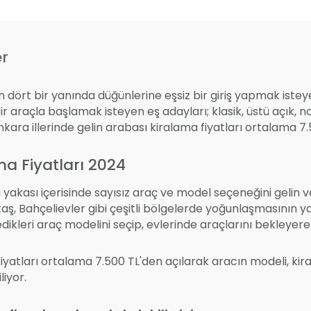
er
n dört bir yanında düğünlerine eşsiz bir giriş yapmak isteye
ir araçla başlamak isteyen eş adayları; klasik, üstü açık, n
 Ankara illerinde gelin arabası kiralama fiyatları ortalama 7
ma Fiyatları 2024
yakası içerisinde sayısız araç ve model seçeneğini gelin 
taş, Bahçelievler gibi çeşitli bölgelerde yoğunlaşmasının y
tedikleri araç modelini seçip, evlerinde araçlarını bekleye
iyatları ortalama 7.500 TL'den açılarak aracın modeli, kir
liyor.