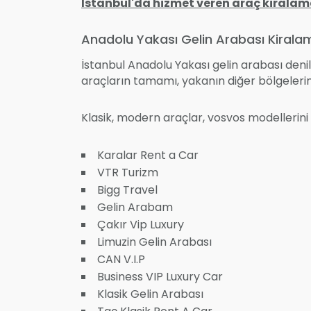
İstanbul'da hizmet veren araç kiralama
Anadolu Yakası Gelin Arabası Kiral
İstanbul Anadolu Yakası gelin arabası denili
araçların tamamı, yakanın diğer bölgeleri
Klasik, modern araçlar, vosvos modellerini 
Karalar Rent a Car
VTR Turizm
Bigg Travel
Gelin Arabam
Çakır Vip Luxury
Limuzin Gelin Arabası
CAN V.I.P
Business VIP Luxury Car
Klasik Gelin Arabası